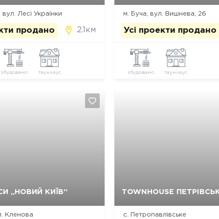
 вул. Лесі Українки
м. Буча, вул. Вишнева, 26
2.1км
екти продано
Усі проекти продано
збудовано
таунхаус
збудовано
таунхаус
Так, видалити
Відміна
Так, видалити
Відміна
И „НОВИЙ КИЇВ“
TOWNHOUSE ПЕТРІВСЬ
ул. Кленова
с. Петропавлівське