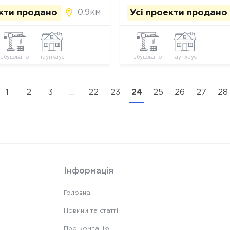
0.9км
екти продано
Усі проекти продано
збудовано
таунхаус
збудовано
таунхаус
1
2
3
…
22
23
24
25
26
27
28
Інформація
Головна
Новини та статті
Про компанію