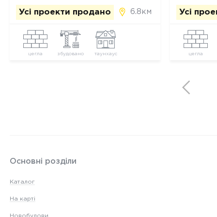
6.8км
Усі проекти продано
Усі про
цегла
збудовано
таунхаус
цегла
Основні розділи
Каталог
На карті
Новобудови