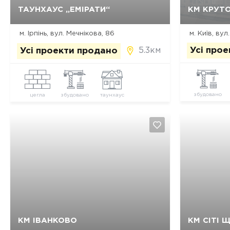
Так, видалити
Відміна
ТАУНХАУС „ЕМІРАТИ“
КМ КРУТО
м. Ірпінь, вул. Мечнікова, 86
м. Київ, вул
5.3км
Усі про
Усі проекти продано
збудовано
цегла
збудовано
таунхаус
Так, видалити
Відміна
КМ ІВАНКОВО
КМ СІТІ 