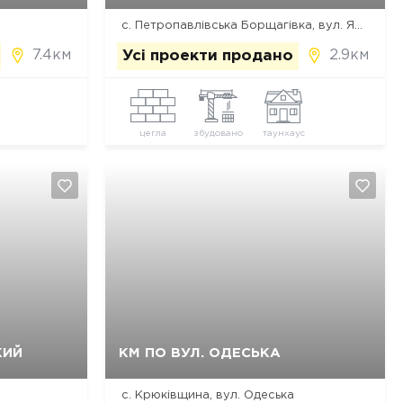
с. Петропавлівська Борщагівка, вул. Ярослава Мудрого, 46
7.4км
2.9км
Усі проекти продано
цегла
збудовано
таунхаус
Так, видалити
Відміна
КИЙ
КМ ПО ВУЛ. ОДЕСЬКА
с. Крюківщина, вул. Одеська