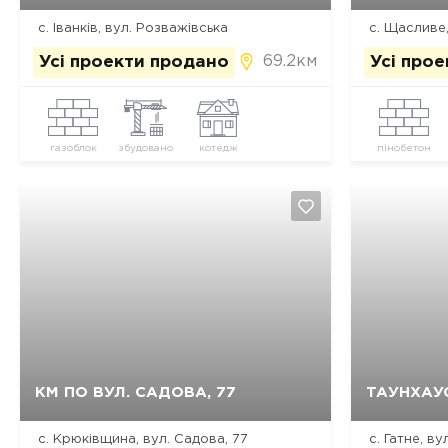
с. Іванків, вул. Розважівська
с. Щасливе,
69.2км
Усі проекти продано
Усі про
газоблок
збудовано
котедж
пінобетон
Так, видалити
Відміна
КМ ПО ВУЛ. САДОВА, 77
ТАУНХАУС
с. Крюківщина, вул. Садова, 77
с. Гатне, в