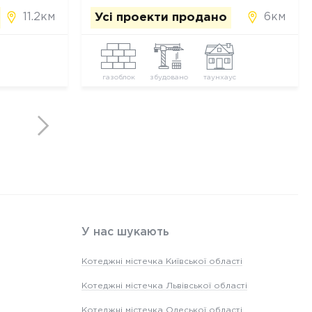
11.2км
6км
Усі проекти продано
газоблок
збудовано
таунхаус
У нас шукають
Котеджні містечка Київської області
Котеджні містечка Львівської області
Котеджні містечка Одеської області