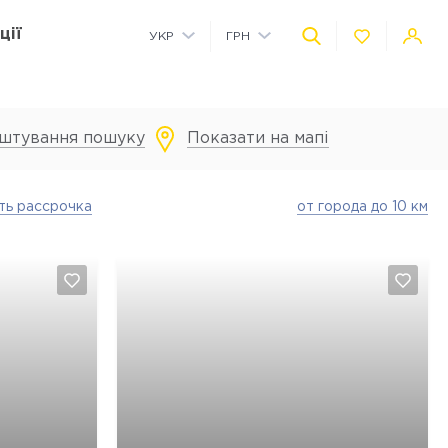
ції
УКР
ГРН
РУС
USD
штування пошуку
Показати на мапі
Комерційні приміщення на території
Дитячий майданчик на території
Автономне водопостачання
Технологія розумного будинку
ть рассрочка
от города до 10 км