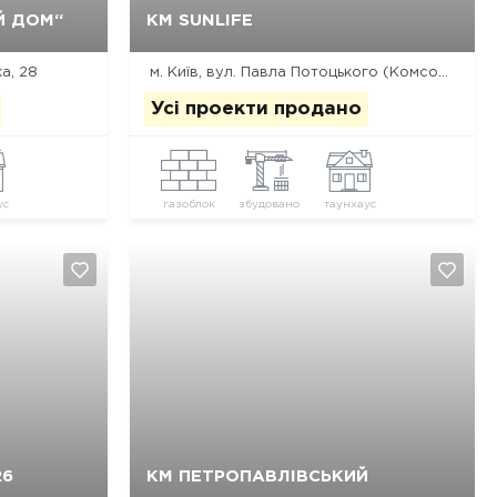
Так, видалити
Відміна
Й ДОМ“
КМ SUNLIFE
а, 28
м. Київ, вул. Павла Потоцького (Комсомольська), 106
Усі проекти продано
ус
газоблок
збудовано
таунхаус
Так, видалити
Відміна
26
КМ ПЕТРОПАВЛІВСЬКИЙ