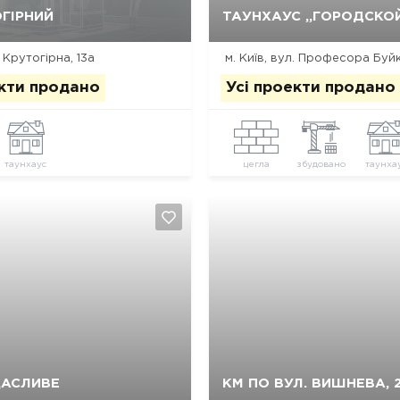
Так, видалити
Відміна
Так, видалити
Відміна
ГІРНИЙ
ТАУНХАУС „ГОРОДСКО
. Крутогірна, 13а
м. Київ, вул. Професора Буйк
екти продано
Усі проекти продано
таунхаус
цегла
збудовано
таунха
Так, видалити
Відміна
Так, видалити
Відміна
ЩАСЛИВЕ
КМ ПО ВУЛ. ВИШНЕВА, 