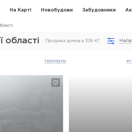
в
На Карті
Новобудови
Забудовники
Ак
бласті
ї області
Нала
Продажа домов в 336 КГ
таунхаусы
ес