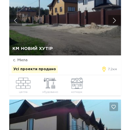
Так, видалити
Відміна
КМ НОВИЙ ХУТІР
с. Мила
Усі проекти продано
7.2км
цегла
збудовано
котедж