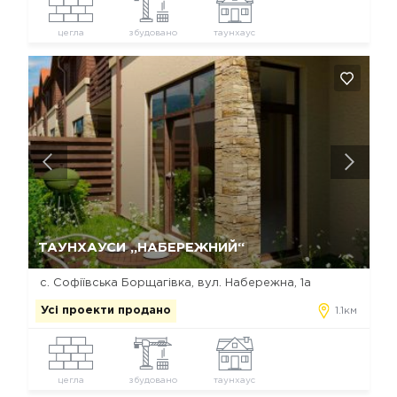
цегла
збудовано
таунхаус
Так, видалити
Відміна
ТАУНХАУСИ „НАБЕРЕЖНИЙ“
с. Софіївська Борщагівка, вул. Набережна, 1а
Усі проекти продано
1.1км
цегла
збудовано
таунхаус