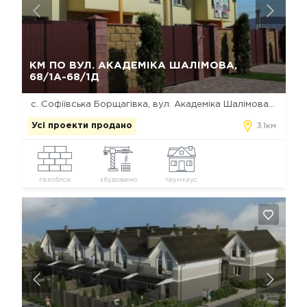
Так, видалити
Відміна
КМ ПО ВУЛ. АКАДЕМІКА ШАЛІМОВА,
68/1А-68/1Д
с. Софіївська Борщагівка, вул. Академіка Шалімова, 68/1а-68/1д
Усі проекти продано
3.1км
газоблок
збудовано
таунхаус