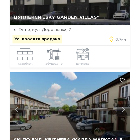
Так, видалити
Відміна
ДУПЛЕКСИ „SKY GARDEN VILLAS“
с. Гатне, вул. Дорошенка, 7
Усі проекти продано
0.7км
газоблок
збудовано
дуплекс
Так, видалити
Відміна
КМ ПО ВУЛ. КВІТНЕВА (КАРЛА МАРКСА), 8