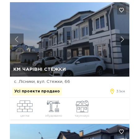
Так, видалити
Відміна
КМ ЧАРІВНІ СТЕЖКИ
с. Лісники, вул. Стежки, 66
Усі проекти продано
3.1км
цегла
збудовано
таунхаус