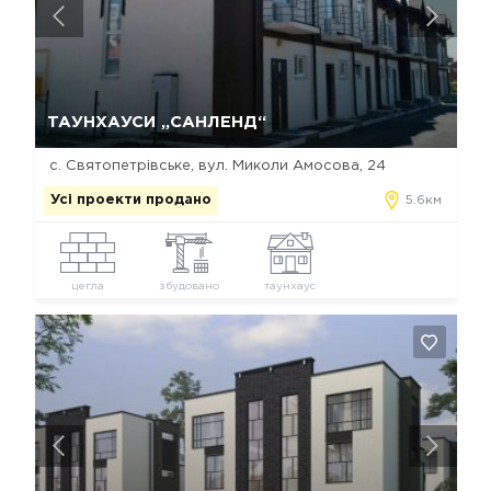
Так, видалити
Відміна
ТАУНХАУСИ „САНЛЕНД“
с. Святопетрівське, вул. Миколи Амосова, 24
Усі проекти продано
5.6км
цегла
збудовано
таунхаус