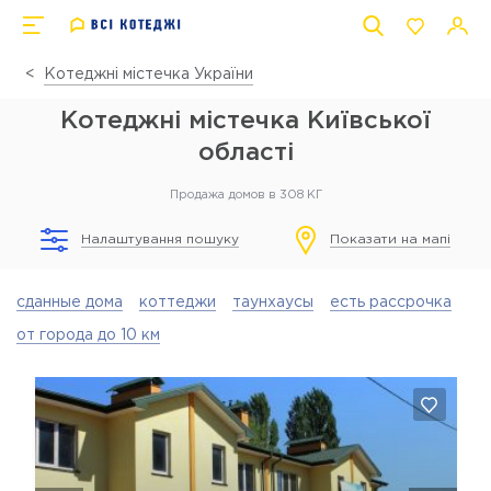
Котеджні містечка України
Котеджні містечка Київської
області
Продажа домов в 308 КГ
Налаштування пошуку
Показати на мапі
сданные дома
коттеджи
таунхаусы
есть рассрочка
от города до 10 км