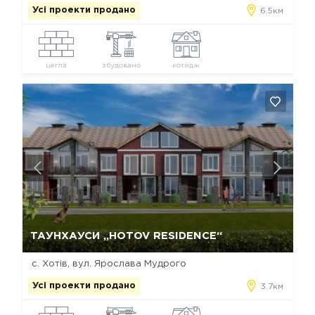
Усі проекти продано
6.5км
цегла
збудовано
котедж
Так, видалити
Відміна
ТАУНХАУСИ „HOTOV RESIDENCE“
с. Хотів, вул. Ярослава Мудрого
Усі проекти продано
3.7км