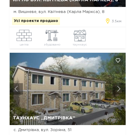
м. Вишневе, вул. Квітнева (Карла Маркса), 8
Усі проекти продано
3.5км
цегла
збудовано
таунхаус
Так, видалити
Відміна
ТАУНХАУС „ДМИТРІВКА“
с. Дмитрівка, вул. Зоряна, 51