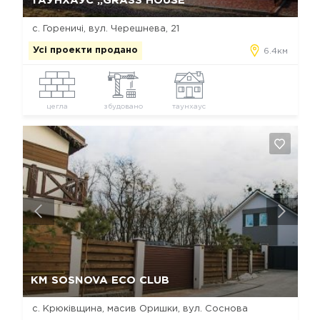
ТАУНХАУС „GRASS HOUSE“
с. Гореничі, вул. Черешнева, 21
Усі проекти продано
6.4км
цегла
збудовано
таунхаус
Так, видалити
Відміна
КМ SOSNOVA ECO CLUB
с. Крюківщина, масив Оришки, вул. Соснова