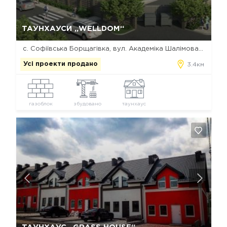
Так, видалити
Відміна
ТАУНХАУСИ „WELLDOM“
с. Софіївська Борщагівка, вул. Академіка Шалімова, 31
Усі проекти продано
3.4км
газоблок
збудовано
таунхаус
Так, видалити
Відміна