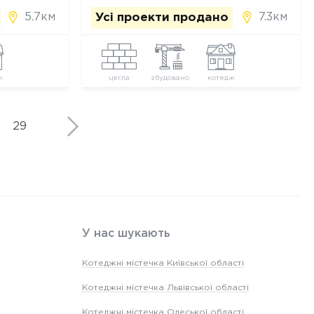
5.7км
7.3км
Усі проекти продано
ж
цегла
збудовано
котедж
29
У нас шукають
Котеджні містечка Київської області
Котеджні містечка Львівської області
Котеджні містечка Одеської області