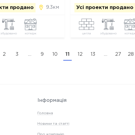
9.3км
екти продано
Усі проекти продано
збудовано
котедж
цегла
збудовано
котед
2
3
…
9
10
11
12
13
…
27
28
Інформація
Головна
Новини та статті
Про компанію