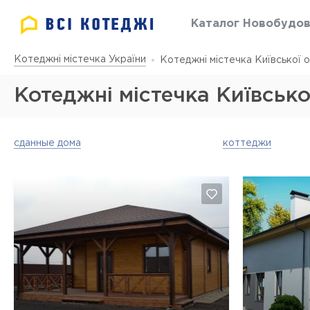
Каталог Новобудо
Котеджні містечка України
Котеджні містечка Київської о
Котеджні містечка Київсько
сданные дома
коттеджи