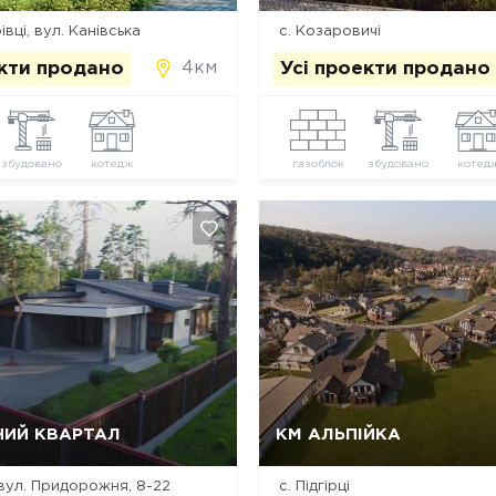
івці, вул. Канівська
с. Козаровичі
4км
екти продано
Усі проекти продано
збудовано
котедж
газоблок
збудовано
котед
Так, видалити
Відміна
Так, видалити
Відміна
НИЙ КВАРТАЛ
КМ АЛЬПІЙКА
 вул. Придорожня, 8-22
с. Підгірці