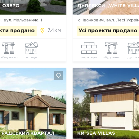
Так, видалити
Відміна
Так, видалити
Відміна
А ОЗЕРО
ДУПЛЕКСИ „WHITE VILL
і, вул. Мальовнича, 1
с. Іванковичі, вул. Лесі Украї
7.4км
екти продано
Усі проекти продано
збудовано
котедж
кератерм
збудовано
дуплек
Так, видалити
Відміна
Так, видалити
Відміна
ГРАДСЬКИЙ КВАРТАЛ
КМ SEA VILLAS