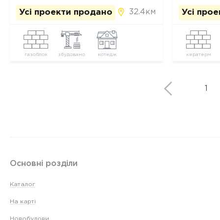
32.4км
Усі проекти продано
Усі про
газоблок
збудовано
котедж
кератерм
1
Основні розділи
Каталог
На карті
Новобудови