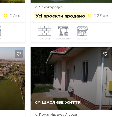
с. Ясногородка
27км
22.9км
Усі проекти продано
ж
газоблок
збудовано
котедж
Так, видалити
Відміна
КМ ЩАСЛИВЕ ЖИТТЯ
с. Романків, вул. Лісова