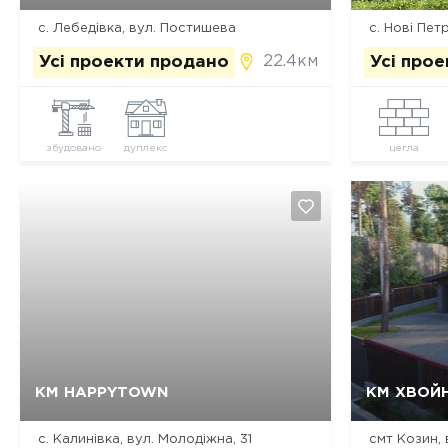
с. Лебедівка, вул. Постишева
с. Нові Петр
22.4км
Усі проекти продано
Усі про
збудовано
дуплекс
цегла
Так, видалити
Відміна
КМ HAPPYTOWN
КМ ХВОЙ
с. Калинівка, вул. Молодіжна, 31
смт Козин,