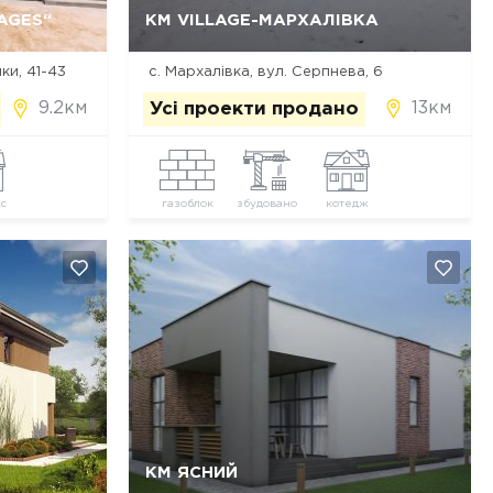
Так, видалити
Відміна
AGES“
КМ VILLAGE-МАРХАЛІВКА
нки, 41-43
с. Мархалівка, вул. Серпнева, 6
9.2км
13км
Усі проекти продано
с
газоблок
збудовано
котедж
Так, видалити
Відміна
КМ ЯСНИЙ