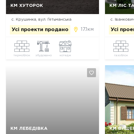
Так, видалити
Відміна
КМ ХУТОРОК
КМ ЛІС Т
с. Крушинка, вул. Гетьманська
с. Іванкович
17.1км
Усі проекти продано
Усі про
термоблок
збудовано
котедж
газоблок
Так, видалити
Відміна
КМ ЛЕБЕДІВКА
КМ ВИШЕ