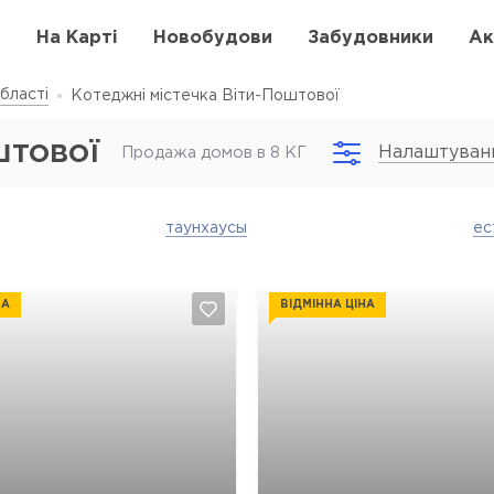
в
На Карті
Новобудови
Забудовники
Ак
бласті
Котеджні містечка Віти-Поштової
штової
Налаштуван
Продажа домов в 8 КГ
таунхаусы
ес
НА
ВІДМІННА ЦІНА