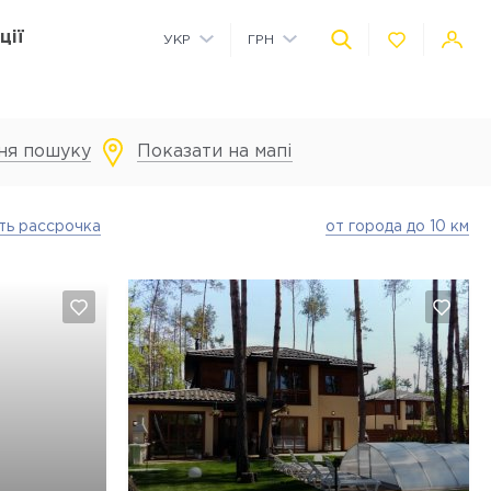
ції
УКР
ГРН
РУС
USD
ня пошуку
Показати на мапі
Комерційні приміщення на території
Дитячий майданчик на території
Автономне водопостачання
Технологія розумного будинку
ть рассрочка
от города до 10 км