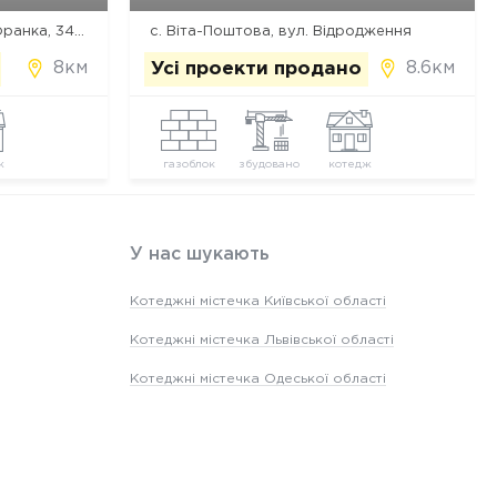
с. Віта-Поштова, вул. Івана Франка, 34-36
с. Віта-Поштова, вул. Відродження
8км
8.6км
Усі проекти продано
ж
газоблок
збудовано
котедж
У нас шукають
Котеджні містечка Київської області
Котеджні містечка Львівської області
Котеджні містечка Одеської області