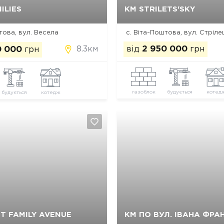
Так, видалити
Відміна
Так, видалити
Відміна
ILIES
КМ STRILETS'SKY
това, вул. Весела
с. Віта-Поштова, вул. Стріле
8.3км
від
2 950 000
грн
0 000
грн
газоблок
будується
котед
будується
котедж
Так, видалити
Відміна
Так, видалити
Відміна
T FAMILY AVENUE
КМ ПО ВУЛ. ІВАНА ФРАН