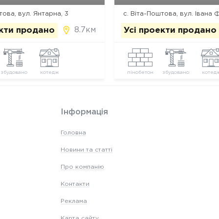
това, вул. Янтарна, 3
8.7км
екти продано
Усі проекти продано
збудовано
котедж
пінобетон
збудовано
котед
Інформація
Головна
Новини та статті
Про компанію
Контакти
Реклама
Карта сайту