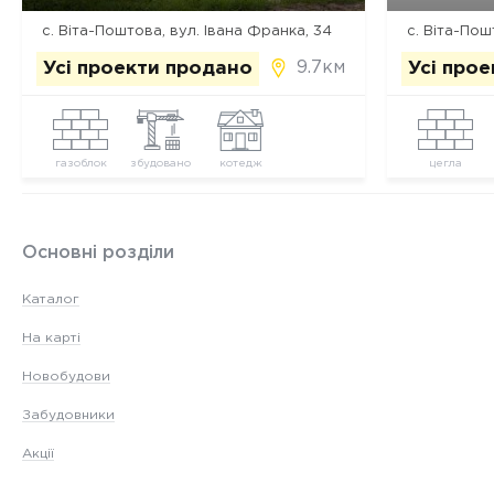
с. Віта-Поштова, вул. Івана Франка, 34
с. Віта-Пош
9.7км
Усі проекти продано
Усі про
газоблок
збудовано
котедж
цегла
Основні розділи
Каталог
На карті
Новобудови
Забудовники
Акції