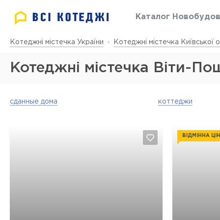
Каталог Новобудо
Котеджні містечка України
Котеджні містечка Київської о
Котеджні містечка Віти-По
сданные дома
коттеджи
ВІДМІННА ЦІ