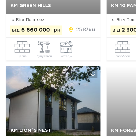
Так, видалити
Відміна
КМ GREEN HILLS
КМ 10 FAM
с. Віта-Поштова
с. Віта-Пош
25.83км
від
6 660 000
грн
від
2 30
цегла
будується
котедж
газоблок
Так, видалити
Відміна
КМ LION`S NEST
КМ FORES