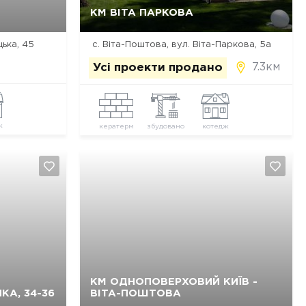
Так, видалити
Відміна
КМ ВІТА ПАРКОВА
цька, 45
с. Віта-Поштова, вул. Віта-Паркова, 5а
7.3км
Усі проекти продано
ж
кератерм
збудовано
котедж
КМ ОДНОПОВЕРХОВИЙ КИЇВ -
Так, видалити
Відміна
КА, 34-36
ВІТА-ПОШТОВА