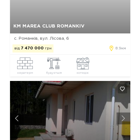
Так, видалити
Відміна
КМ MAREA CLUB ROMANKIV
с. Романків, вул. Лісова, 6
від
7 470 000
грн
8.9км
кератерм
будується
котедж