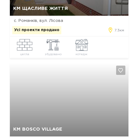
Так, видалити
Відміна
КМ ЩАСЛИВЕ ЖИТТЯ
с. Романків, вул. Лісова
Усі проекти продано
7.3км
цегла
збудовано
котедж
Так, видалити
Відміна
КМ BOSCO VILLAGE