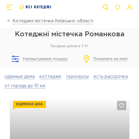
Котеджні містечка Київської області
Котеджні містечка Романкова
Продажа домов в 3 КГ
Налаштування пошуку
Показати на мапі
сданные дома
коттеджи
таунхаусы
есть рассрочка
от города до 10 км
ВІДМІННА ЦІНА