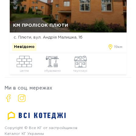
Так, видалити
Відміна
КМ ПРОЛІСОК ПЛЮТИ
с. Плюти, вул. Андрія Малишка, 1б
Невідомо
19км
цегла
збудовано
таунхаус
Ми в соц. мережах
Copyright © Все КГ от застройщиков
Каталог КГ Украины