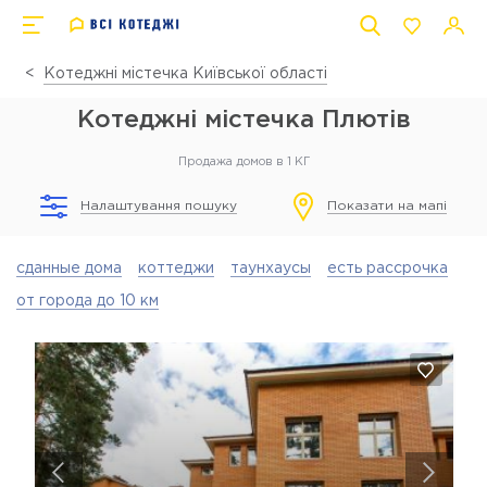
Котеджні містечка Київської області
Котеджні містечка Плютів
Продажа домов в 1 КГ
Налаштування пошуку
Показати на мапі
сданные дома
коттеджи
таунхаусы
есть рассрочка
от города до 10 км