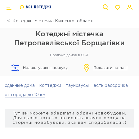
Котеджні містечка Київської області
Котеджні містечка
Петропавлівської Борщагівки
Продажа домов в 0 КГ
Налаштування пошуку
Показати на мапі
сданные дома
коттеджи
таунхаусы
есть рассрочка
от города до 10 км
Тут ви можете зберігати обрані новобудови.
Для цього просто натисніть значок серця на
сторінці новобудови, яка вам сподобалася :)