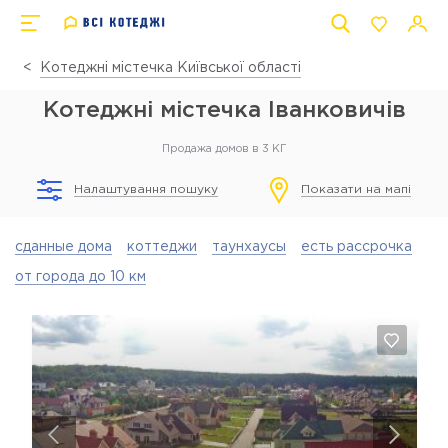
Котеджні містечка Київської області
Котеджні містечка Іванковичів
Продажа домов в 3 КГ
Налаштування пошуку
Показати на мапі
сданные дома
коттеджи
таунхаусы
есть рассрочка
от города до 10 км