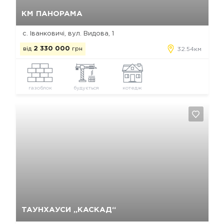
Так, видалити
Відміна
КМ ПАНОРАМА
с. Іванковичі, вул. Видова, 1
від
2 330 000
грн
32.54км
газоблок
будується
котедж
Так, видалити
Відміна
ТАУНХАУСИ „КАСКАД“