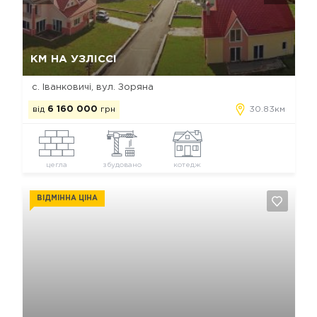
Так, видалити
Відміна
КМ НА УЗЛІССІ
с. Іванковичі, вул. Зоряна
від
6 160 000
грн
30.83км
цегла
збудовано
котедж
ВІДМІННА ЦІНА