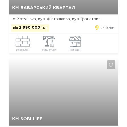
Так, видалити
Відміна
КМ БАВАРСЬКИЙ КВАРТАЛ
с. Хотянівка, вул. Фісташкова, вул. Гранатова
від
2 990 000
грн
24.97км
газоблок
будується
котедж
Так, видалити
Відміна
КМ SOBI LIFE