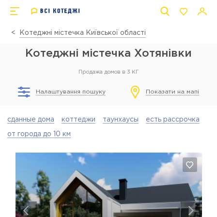
Котеджні містечка Київської області
Котеджні містечка Хотянівки
Продажа домов в 3 КГ
Налаштування пошуку
Показати на мапі
сданные дома
коттеджи
таунхаусы
есть рассрочка
от города до 10 км