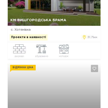
Так, видалити
Відміна
КМ ВИШГОРОДСЬКА БРАМА
с. Хотянівка
Проекти в наявності
31.71км
дерево
збудовано
котедж
ВІДМІННА ЦІНА