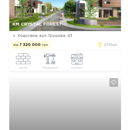
Так, видалити
Відміна
КМ CRYSTAL FOREST
с. Ходосівка, вул. Грушова, 43
від
7 320 000
грн
27.55км
цегла
збудовано
котедж