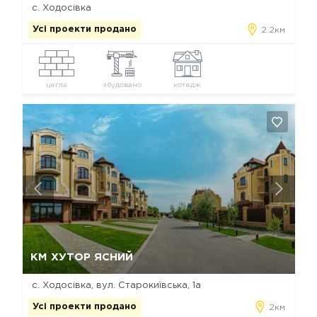
с. Ходосівка
Усі проекти продано
2.2км
цегла
збудовано
котедж
Так, видалити
Відміна
КМ ХУТОР ЯСНИЙ
с. Ходосівка, вул. Старокиївська, 1а
Усі проекти продано
2км