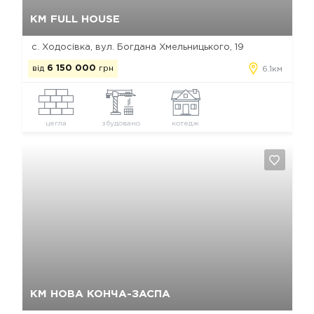
Так, видалити
Відміна
КМ FULL HOUSE
с. Ходосівка, вул. Богдана Хмельницького, 19
від
6 150 000
грн
6.1км
цегла
збудовано
котедж
Так, видалити
Відміна
КМ НОВА КОНЧА-ЗАСПА