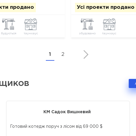
екти продано
Усі проекти продано
будується
таунхаус
збудовано
таунхаус
1
2
йщиков
КМ Садок Вишневий
Готовий котедж поруч з лісом від 69 000 $