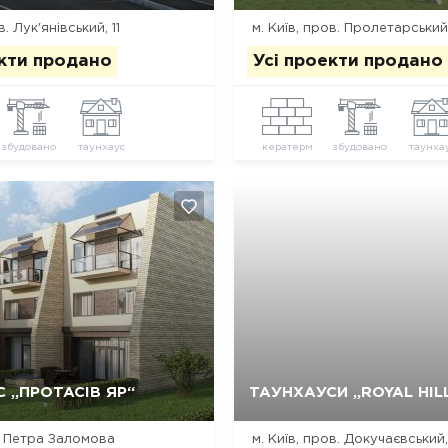
в. Лук'янівський, 11
м. Київ, пров. Пролетарський,
екти продано
Усі проекти продано
збудовано
таунхаус
кератерм
збудовано
таунха
Так, видалити
Відміна
Так, видалити
Відміна
 „ПРОТАСІВ ЯР“
ТАУНХАУСИ „ROYAL HIL
л. Петра Заломова
м. Київ, пров. Докучаєвський,