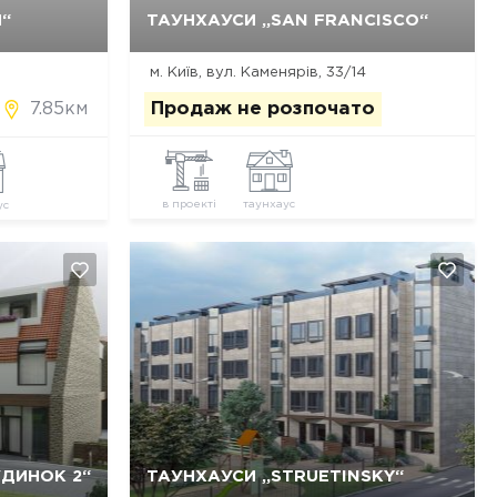
Так, видалити
Відміна
“
ТАУНХАУСИ „SAN FRANCISCO“
м. Київ, вул. Каменярів, 33/14
7.85км
Продаж не розпочато
в проекті
таунхаус
ус
Так, видалити
Відміна
УДИНОК 2“
ТАУНХАУСИ „STRUETINSKY“