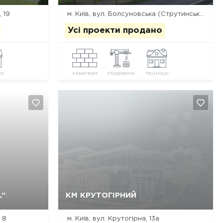
 19
м. Київ, вул. Болсуновська (Струтинського), 4
Усі проекти продано
ус
кератерм
збудовано
таунхаус
Так, видалити
Відміна
L“
КМ КРУТОГІРНИЙ
 8
м. Київ, вул. Крутогірна, 13а