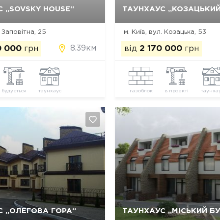
Так, видалити
Відміна
Так, видалити
Відміна
 „SOVSKY HOUSE“
ТАУНХАУС „КОЗАЦЬКИЙ
. Заповітна, 25
м. Київ, вул. Козацька, 53
8.39км
0 000
грн
від
2 170 000
грн
будується
таунхаус
газоблок
в проекті
таунха
Так, видалити
Відміна
Так, видалити
Відміна
С „ОЛЕГОВА ГОРА“
ТАУНХАУС „МІСЬКИЙ Б