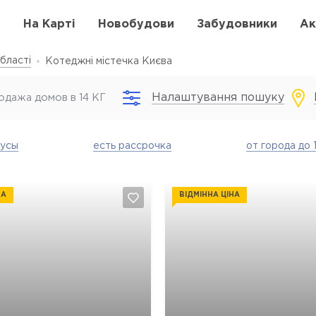
в
На Карті
Новобудови
Забудовники
Ак
бласті
Котеджні містечка Києва
Налаштування пошуку
одажа домов в 14 КГ
аусы
есть рассрочка
от города до 
НА
ВІДМІННА ЦІНА