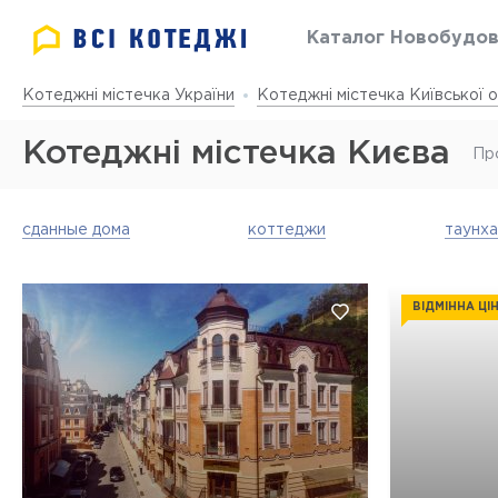
Каталог Новобудо
Котеджні містечка України
Котеджні містечка Київської о
Котеджні містечка Києва
Пр
сданные дома
коттеджи
таунх
ВІДМІННА ЦІ