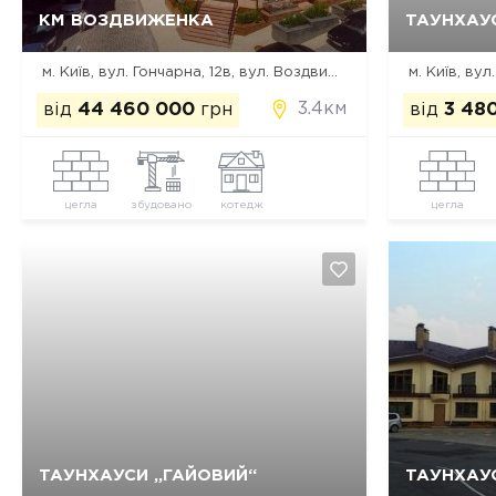
Так, видалити
Відміна
КМ ВОЗДВИЖЕНКА
ТАУНХАУС
м. Київ, вул. Гончарна, 12в, вул. Воздвиженська, 34а, 36
м. Київ, вул
3.4км
від
44 460 000
грн
від
3 48
цегла
збудовано
котедж
цегла
Так, видалити
Відміна
ТАУНХАУСИ „ГАЙОВИЙ“
ТАУНХАУ