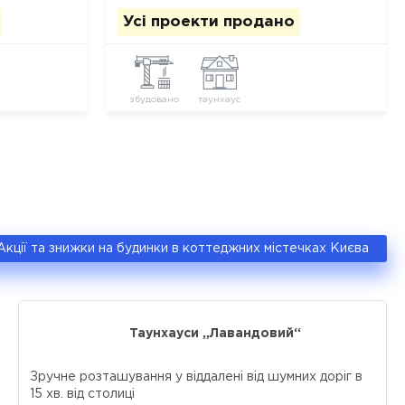
Усі проекти продано
збудовано
таунхаус
Акції та знижки на будинки в коттеджних містечках Києва
Таунхауси „Лавандовий“
Зручне розташування у віддалені від шумних доріг в
15 хв. від столиці