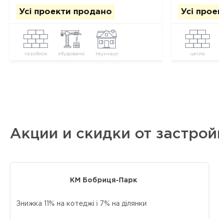
Усі проекти продано
Усі про
газоблок
збудовано
таунхаус
цегла
Акции и скидки от застро
КМ Бобриця-Парк
Знижка 11% на котеджі і 7% на ділянки