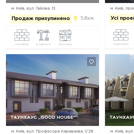
м. Київ, вул. Гайова, 13
м. Київ, про
5.8км
Усі про
Продаж призупинено
кератерм
газоблок
в проекті
таунхаус
Так, видалити
Відміна
ТАУНХАУС „GOOD HOUSE“
ТАУНХАУС
м. Київ, вул. Професора Караваєва, 1/28
м. Київ, ву