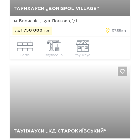
Так, видалити
Відміна
ТАУНХАУСИ „BORISPOL VILLAGE“
м. Бориспіль, вул. Польова, 1/1
від
1 750 000
грн
37.55км
цегла
збудовано
таунхаус
Так, видалити
Відміна
ТАУНХАУСИ „КД СТАРОКИЇВСЬКИЙ“