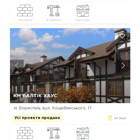
газоблок
в проекті
таунхаус
Так, видалити
Відміна
КМ БАЛТІК ХАУС
м. Бориспіль, вул. Коцюбинського, 17
Усі проекти продано
14.9км