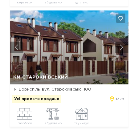
кератерм
збудовано
дуплекс
Так, видалити
Відміна
КМ СТАРОКИЇВСЬКИЙ
м. Бориспіль, вул. Старокиївська, 100
Усі проекти продано
13км
газоблок
збудовано
таунхаус