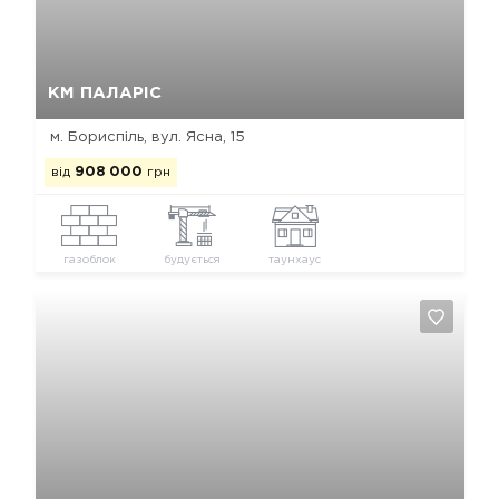
Так, видалити
Відміна
КМ ПАЛАРІС
м. Бориспіль, вул. Ясна, 15
від
908 000
грн
газоблок
будується
таунхаус