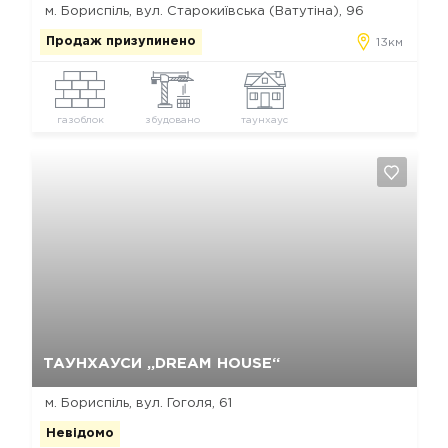
м. Бориспіль, вул. Старокиївська (Ватутіна), 96
Продаж призупинено
13км
газоблок
збудовано
таунхаус
Так, видалити
Відміна
ТАУНХАУСИ „DREAM HOUSE“
м. Бориспіль, вул. Гоголя, 61
Невідомо