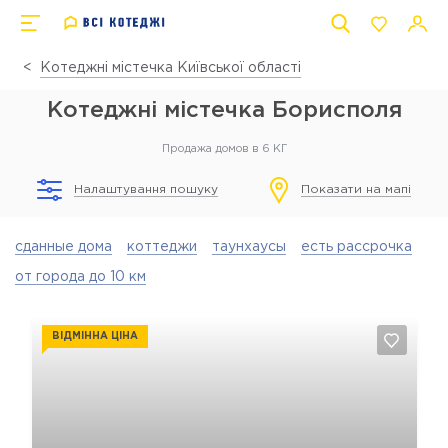
Котеджні містечка Київської області
Котеджні містечка Борисполя
Продажа домов в 6 КГ
Налаштування пошуку
Показати на мапі
сданные дома
коттеджи
таунхаусы
есть рассрочка
от города до 10 км
ВІДМІННА ЦІНА