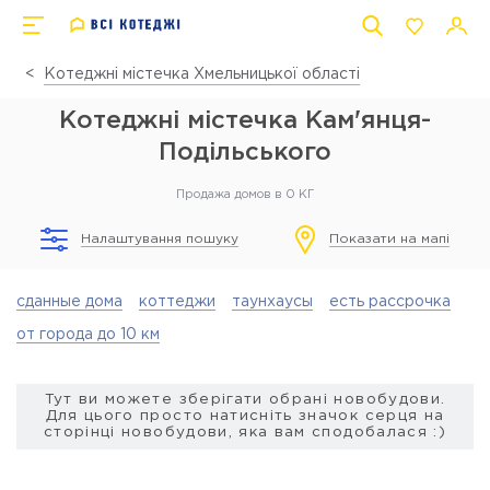
Котеджні містечка Хмельницької області
Котеджні містечка Кам'янця-
Подільського
Продажа домов в 0 КГ
Налаштування пошуку
Показати на мапі
сданные дома
коттеджи
таунхаусы
есть рассрочка
от города до 10 км
Тут ви можете зберігати обрані новобудови.
Для цього просто натисніть значок серця на
сторінці новобудови, яка вам сподобалася :)