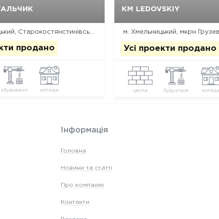
Так, видалити
Відміна
Так, видалити
Відміна
ТАЛЬЧИК
КМ LEDOVSKIY
м. Хмельницький, Старокостянстинівське шосе, 2/1м
екти продано
Усі проекти продано
збудовано
котедж
цегла
будується
котед
Інформація
Головна
Новини та статті
Про компанію
Контакти