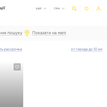
ції
УКР
ГРН
РУС
USD
ння пошуку
Показати на мапі
Комерційні приміщення на території
Дитячий майданчик на території
Автономне водопостачання
Технологія розумного будинку
ть рассрочка
от города до 10 км