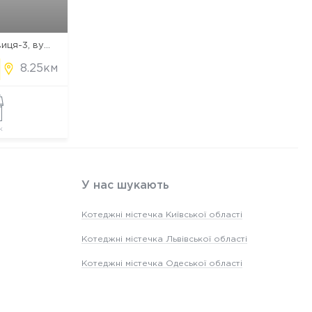
м. Хмельницький, мкрн Грузевиця-3, вул. Лесі Українки
8.25км
ж
У нас шукають
Котеджні містечка Київської області
Котеджні містечка Львівської області
Котеджні містечка Одеської області