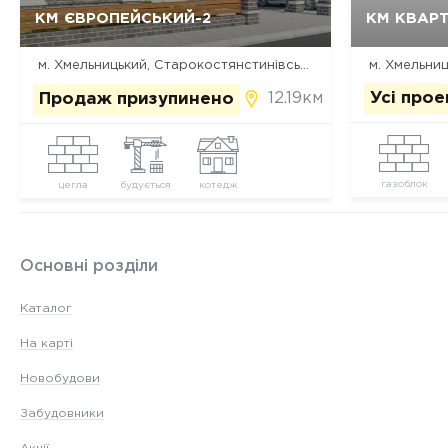
Так, видалити
Відміна
КМ ЄВРОПЕЙСЬКИЙ-2
КМ КВАР
м. Хмельницький, Старокостянстинівське шосе
12.19км
Усі про
Продаж призупинено
газоблок
цегла
будується
котедж
Основні розділи
Каталог
На карті
Новобудови
Забудовники