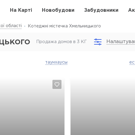
в
На Карті
Новобудови
Забудовники
Ак
ої області
Котеджні містечка Хмельницького
цького
Налаштува
Продажа домов в 3 КГ
таунхаусы
ес