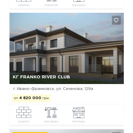
кирпич
строится
таунхаус
Да, удалить
Отмена
КГ FRANKO RIVER CLUB
г. Ивано-Франковск, ул. Сеченова, 129a
от
4 820 000
грн
кирпич
построен
коттедж