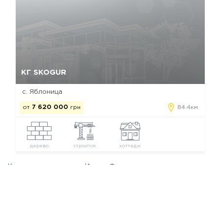
Да, удалить
Отмена
КГ SKOGUR
с. Яблоница
от
7 620 000
грн
84.4км
дерево
строится
коттедж
Коттеджные городки Ивано-Франковска
Новостройки застройщика ALEXA Development
Мы в соц. сетях