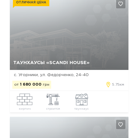
ОТЛИЧНАЯ ЦЕНА
Да, удалить
Отмена
ТАУНХАУСЫ «SCANDI HOUSE»
с. Угорники, ул. Федорченко, 24-40
от
1 680 000
грн
5.75км
кирпич
строится
таунхаус