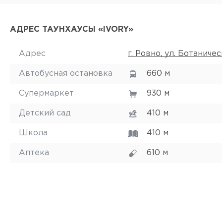
АДРЕС ТАУНХАУСЫ «IVORY»
Адрес
г. Ровно, ул. Ботаниче
Автобусная остановка
660 м
Супермаркет
930 м
Детский сад
410 м
Школа
410 м
Аптека
610 м