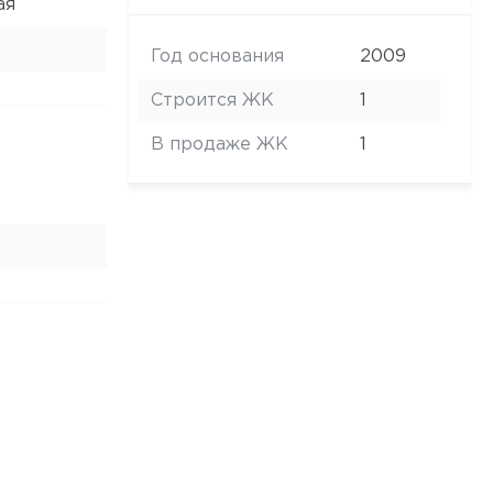
ая
Год основания
2009
Строится ЖК
1
В продаже ЖК
1