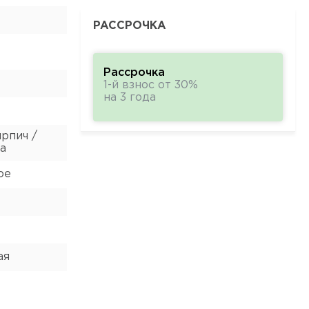
РАССРОЧКА
Рассрочка
1-й взнос от 30%
на 3 года
рпич /
а
ое
ая