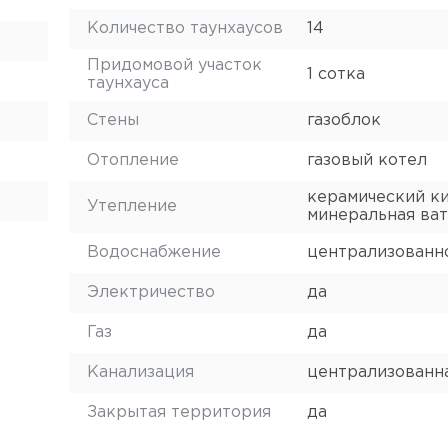
Количество таунхаусов
14
Придомовой участок
1 сотка
таунхауса
Стены
газоблок
Отопление
газовый котел
керамический ки
Утепление
минеральная ват
Водоснабжение
централизованн
Электричество
да
Газ
да
Канализация
централизованн
Закрытая территория
да