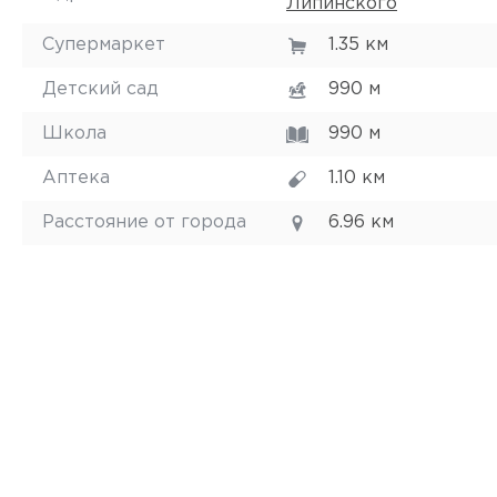
Липинского
Супермаркет
1.35 км
Детский сад
990 м
Школа
990 м
Аптека
1.10 км
Расстояние от города
6.96 км