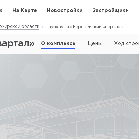
к
На Карте
Новостройки
Застройщики
омирской области
Таунхаусы «Европейский квартал»
вартал»
О комплексе
Цены
Ход стро