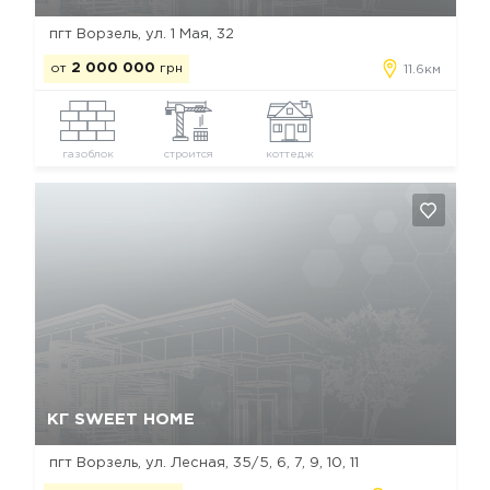
пгт Ворзель, ул. 1 Мая, 32
от
2 000 000
грн
11.6км
газоблок
строится
коттедж
Да, удалить
Отмена
КГ SWEET HOME
пгт Ворзель, ул. Лесная, 35/5, 6, 7, 9, 10, 11