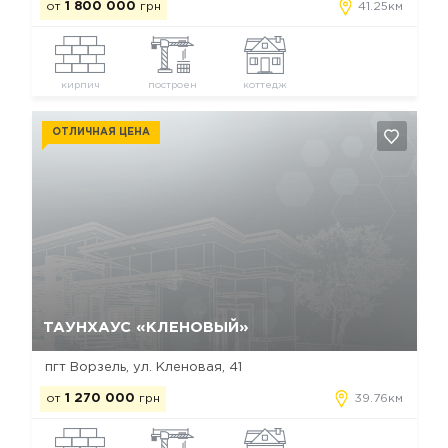
от
1 800 000
грн
41.25км
кирпич
построен
коттедж
ОТЛИЧНАЯ ЦЕНА
Да, удалить
Отмена
ТАУНХАУС «КЛЕНОВЫЙ»
пгт Ворзель, ул. Кленовая, 41
от
1 270 000
грн
39.76км