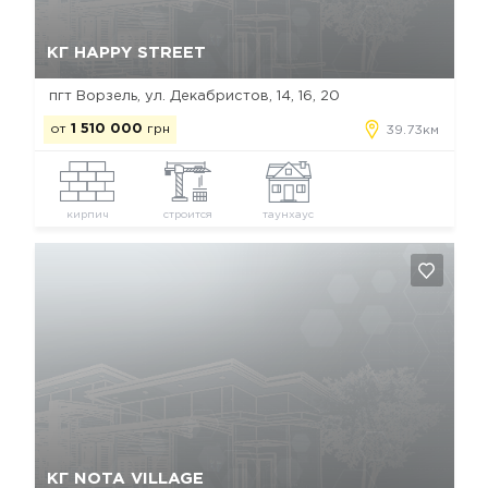
Да, удалить
Отмена
КГ HAPPY STREET
пгт Ворзель, ул. Декабристов, 14, 16, 20
от
1 510 000
грн
39.73км
кирпич
строится
таунхаус
Да, удалить
Отмена
КГ NOTA VILLAGE