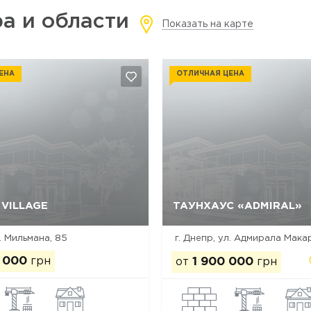
а и области
Показать на карте
ЕНА
ОТЛИЧНАЯ ЦЕНА
 VILLAGE
ТАУНХАУС «ADMIRAL»
Да, удалить
Отмена
Да, удалить
Отмена
л. Мильмана, 85
г. Днепр, ул. Адмирала Мака
 000
грн
от
1 900 000
грн