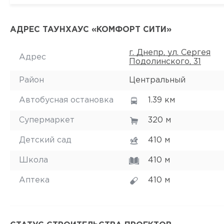
АДРЕС ТАУНХАУС «КОМФОРТ СИТИ»
г. Днепр, ул. Сергея
Адрес
Подолинского, 31
Район
Центральный
Автобусная остановка
1.39 км
Супермаркет
320 м
Детский сад
410 м
Школа
410 м
Аптека
410 м