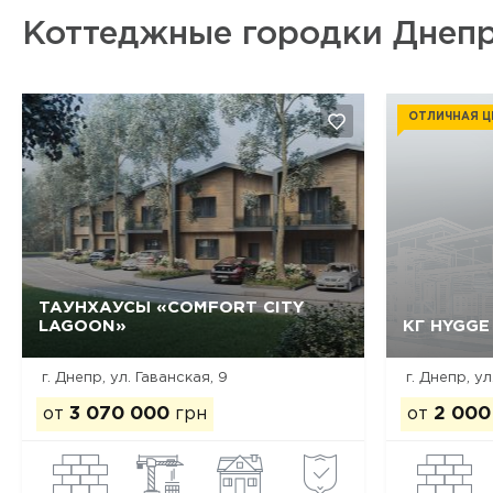
Коттеджные городки Днепр
ОТЛИЧНАЯ Ц
ТАУНХАУСЫ «COMFORT CITY
LAGOON»
КГ HYGGE
Да, удалить
Отмена
г. Днепр, ул. Гаванская, 9
г. Днепр, у
от
3 070 000
грн
от
2 000