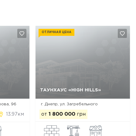
ОТЛИЧНАЯ ЦЕНА
ТАУНХАУС «HIGH HILLS»
Да, удалить
Отмена
рова, 96
г. Днепр, ул. Загребельного
13.97км
от
1 800 000
грн