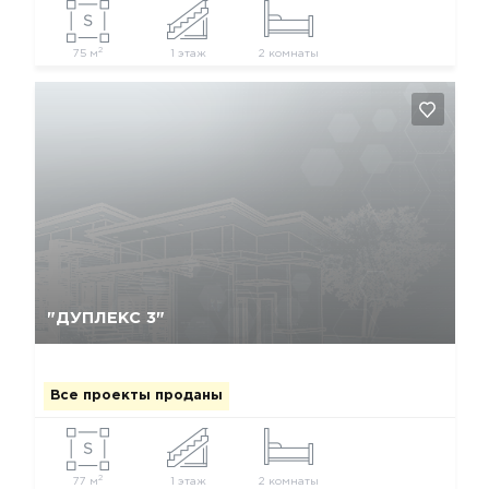
2
75 м
1 этаж
2 комнаты
Да, удалить
Отмена
"ДУПЛЕКС 3"
Все проекты проданы
2
77 м
1 этаж
2 комнаты