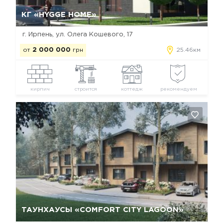
Да, удалить
Отмена
КГ «HYGGE HOME»
г. Ирпень, ул. Олега Кошевого, 17
от
2 000 000
грн
25.46км
кирпич
строится
коттедж
рекомендуем
Да, удалить
Отмена
ТАУНХАУСЫ «COMFORT CITY LAGOON»