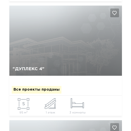
Да, удалить
Отмена
"ДУПЛЕКС 4"
Все проекты проданы
2
95 м
1 этаж
3 комнаты