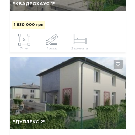
"КВАДРОХАУС 1"
1 630 000 грн
2
74 м
1 этаж
2 комнаты
Да, удалить
Отмена
"ДУПЛЕКС 2"