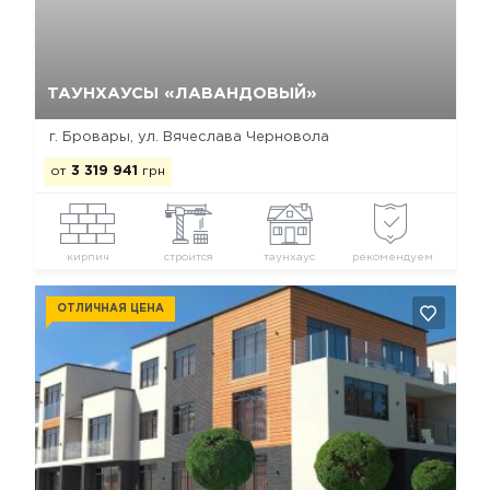
Да, удалить
Отмена
ТАУНХАУСЫ «ЛАВАНДОВЫЙ»
г. Бровары, ул. Вячеслава Черновола
от
3 319 941
грн
кирпич
строится
таунхаус
рекомендуем
ОТЛИЧНАЯ ЦЕНА