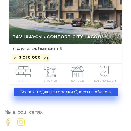
Да, удалить
Отмена
ТАУНХАУСЫ «COMFORT CITY LAGOON»
г. Днепр, ул. Гаванская, 9
от
3 070 000
грн
кирпич
строится
коттедж
рекомендуем
Все коттеджные городки Одессы и области
Мы в соц. сетях