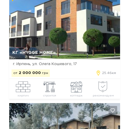
Да, удалить
Отмена
КГ «HYGGE HOME»
г. Ирпень, ул. Олега Кошевого, 17
от
2 000 000
грн
25.46км
кирпич
строится
коттедж
рекомендуем