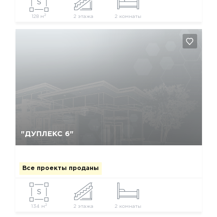
2
128 м
2 этажа
2 комнаты
Да, удалить
Отмена
"ДУПЛЕКС 6"
Все проекты проданы
2
134 м
2 этажа
2 комнаты