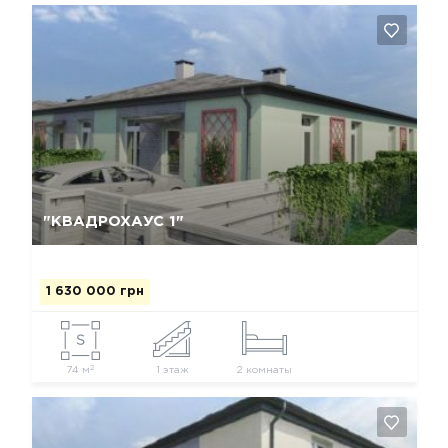
Да, удалить
Отмена
"КВАДРОХАУС 1"
1 630 000 грн
2
74 м
1 этаж
2 комнаты