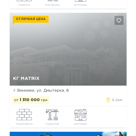
кирпич
построен
коттедж
ОТЛИЧНАЯ ЦЕНА
Да, удалить
Отмена
КГ MATRIX
г. Винники, ул. Дмытерка, 8
от
1 310 000
грн
6.2км
термоблок
строится
коттедж