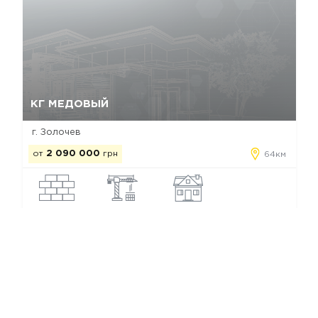
Да, удалить
Отмена
КГ МЕДОВЫЙ
г. Золочев
от
2 090 000
грн
64км
кирпич
строится
таунхаус
Коттеджные городки Суховолю
Мы в соц. сетях