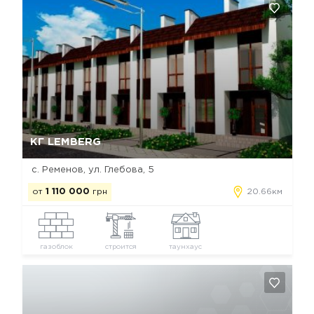
Да, удалить
Отмена
КГ LEMBERG
с. Ременов, ул. Глебова, 5
от
1 110 000
грн
20.66км
газоблок
строится
таунхаус