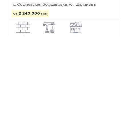
с. Софиевская Борщаговка, ул. Шалимова
от
2 240 000
грн
газоблок
строится
таунхаус
Коттеджные городки Софиевской Борщаговки
Мы в соц. сетях
Copyright © Все КГ от застройщиков
Каталог КГ Украины