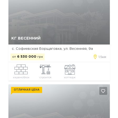
Да, удалить
Отмена
КГ ВЕСЕННИЙ
с. Софиевская Борщаговка, ул. Весенняя, 9а
от
6 530 000
грн
1.5км
керамоблок
строится
коттедж
ОТЛИЧНАЯ ЦЕНА