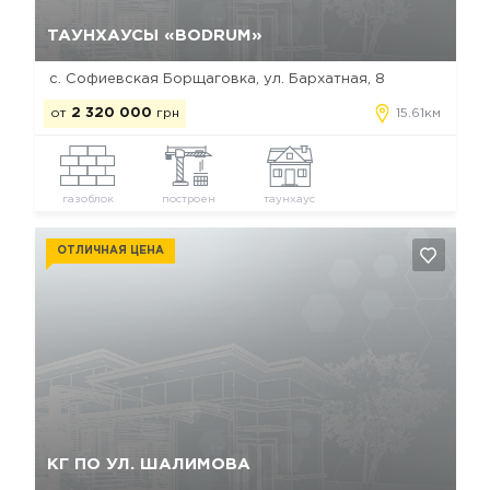
Да, удалить
Отмена
ТАУНХАУСЫ «BODRUM»
с. Софиевская Борщаговка, ул. Бархатная, 8
от
2 320 000
грн
15.61км
газоблок
построен
таунхаус
ОТЛИЧНАЯ ЦЕНА
Да, удалить
Отмена
КГ ПО УЛ. ШАЛИМОВА