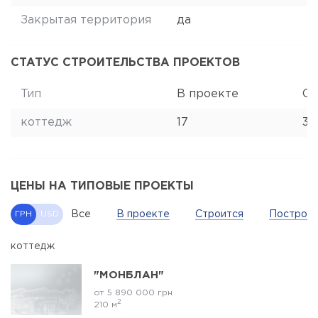
Закрытая территория
да
СТАТУС СТРОИТЕЛЬСТВА ПРОЕКТОВ
Тип
В проекте
Ст
коттедж
17
30
ЦЕНЫ НА ТИПОВЫЕ ПРОЕКТЫ
Все
В проекте
Строится
Построе
ГРН
USD
коттедж
"МОНБЛАН"
от 5 890 000 грн
2
210 м