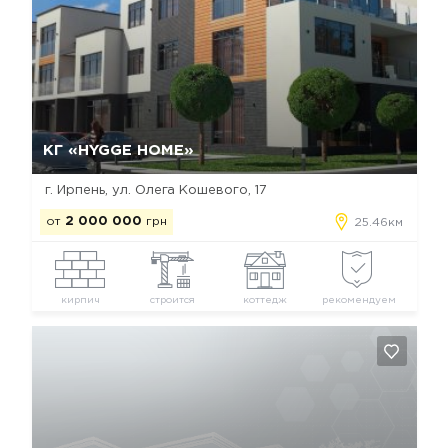
Да, удалить
Отмена
КГ «HYGGE HOME»
г. Ирпень, ул. Олега Кошевого, 17
от
2 000 000
грн
25.46км
кирпич
строится
коттедж
рекомендуем