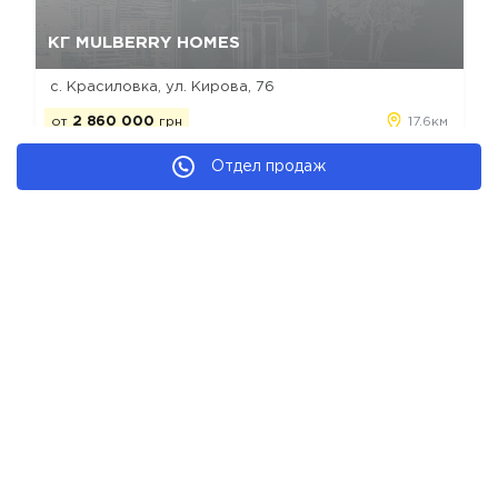
Да, удалить
Отмена
КГ MULBERRY HOMES
с. Красиловка, ул. Кирова, 76
от
2 860 000
грн
17.6км
Отдел продаж
керамоблок
строится
коттедж
Коттеджные городки Рославичей
Мы в соц. сетях
Copyright © Все КГ от застройщиков
Каталог КГ Украины