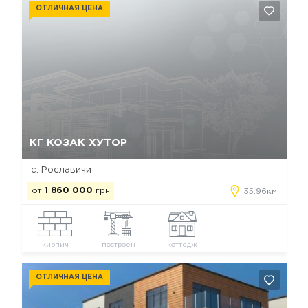
ОТЛИЧНАЯ ЦЕНА
Да, удалить
Отмена
КГ КОЗАК ХУТОР
с. Рославичи
от
1 860 000
грн
35.96км
кирпич
построен
коттедж
ОТЛИЧНАЯ ЦЕНА