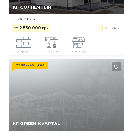
Да, удалить
Отмена
КГ СОЛНЕЧНЫЙ
с. Осещина
от
2 550 000
грн
25.64км
кирпич
строится
коттедж
ОТЛИЧНАЯ ЦЕНА
Да, удалить
Отмена
КГ GREEN KVARTAL