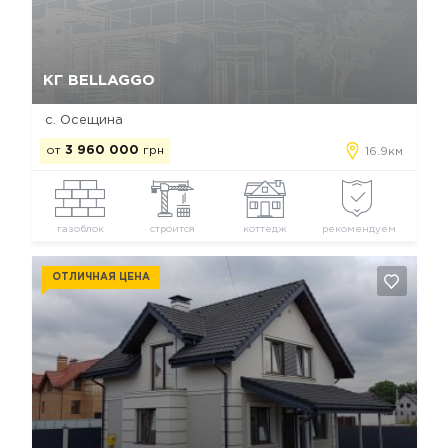
Да, удалить
Отмена
КГ BELLAGGO
с. Осещина
от
3 960 000
грн
16.9км
газоблок
строится
коттедж
рекомендуем
ОТЛИЧНАЯ ЦЕНА