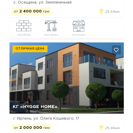
с. Осещина, ул. Земляничная
от
2 400 000
грн
25.69км
газоблок
построен
коттедж
ОТЛИЧНАЯ ЦЕНА
Да, удалить
Отмена
КГ «HYGGE HOME»
г. Ирпень, ул. Олега Кошевого, 17
от
2 000 000
грн
25.46км