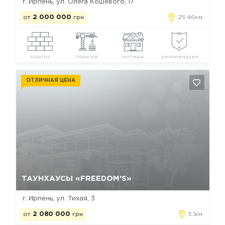
г. Ирпень, ул. Олега Кошевого, 17
от
2 000 000
грн
25.46км
кирпич
строится
коттедж
рекомендуем
ОТЛИЧНАЯ ЦЕНА
Да, удалить
Отмена
ТАУНХАУСЫ «FREEDOM'S»
г. Ирпень, ул. Тихая, 3
от
2 080 000
грн
5.1км