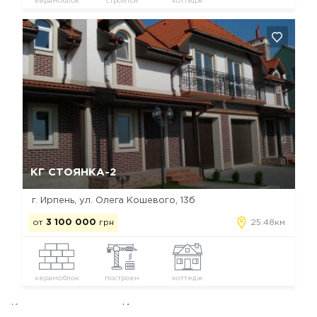
керамоблок
строится
коттедж
Да, удалить
Отмена
КГ СТОЯНКА-2
г. Ирпень, ул. Олега Кошевого, 13б
от
3 100 000
грн
25.48км
керамоблок
построен
коттедж
Коттеджные городки Ирпеня