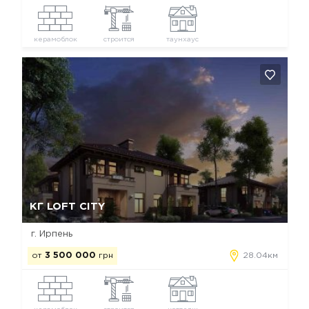
керамоблок
строится
таунхаус
Да, удалить
Отмена
КГ LOFT CITY
г. Ирпень
от
3 500 000
грн
28.04км