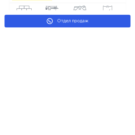
кирпич
строится
коттедж
рекомендуем
Отдел продаж
Коттеджные городки Горы
Новостройки застройщика Парк Хаус Инвест
Мы в соц. сетях
Copyright © Все КГ от застройщиков
Каталог КГ Украины