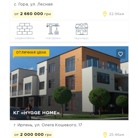
с. Гора, ул. Лесная
от
2 660 000
грн
32.96км
керамоблок
построен
таунхаус
ОТЛИЧНАЯ ЦЕНА
Да, удалить
Отмена
КГ «HYGGE HOME»
г. Ирпень, ул. Олега Кошевого, 17
от
2 000 000
грн
25.46км