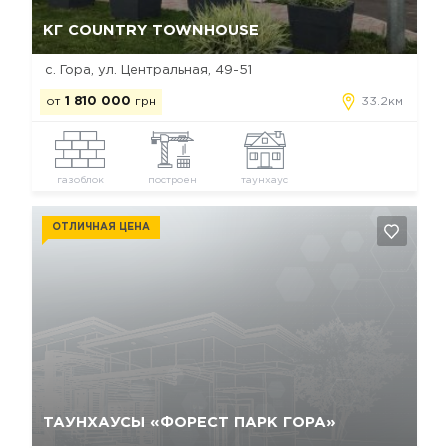
Да, удалить
Отмена
КГ COUNTRY TOWNHOUSE
с. Гора, ул. Центральная, 49-51
от
1 810 000
грн
33.2км
газоблок
построен
таунхаус
ОТЛИЧНАЯ ЦЕНА
Да, удалить
Отмена
ТАУНХАУСЫ «ФОРЕСТ ПАРК ГОРА»