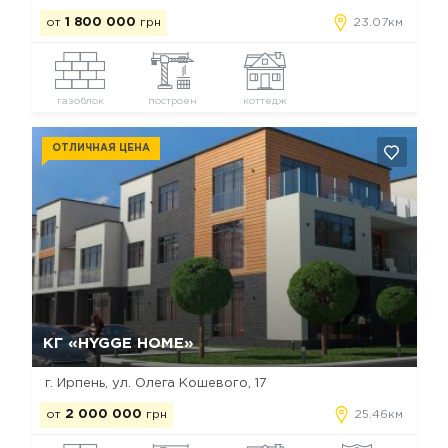
от
1 800 000
грн
23.07км
газоблок
построен
коттедж
ОТЛИЧНАЯ ЦЕНА
Да, удалить
Отмена
КГ «HYGGE HOME»
г. Ирпень, ул. Олега Кошевого, 17
от
2 000 000
грн
25.46км