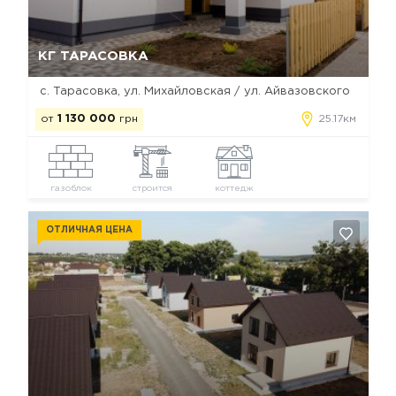
Да, удалить
Отмена
КГ ТАРАСОВКА
с. Тарасовка, ул. Михайловская / ул. Айвазовского
от
1 130 000
грн
25.17км
газоблок
строится
коттедж
ОТЛИЧНАЯ ЦЕНА
Да, удалить
Отмена