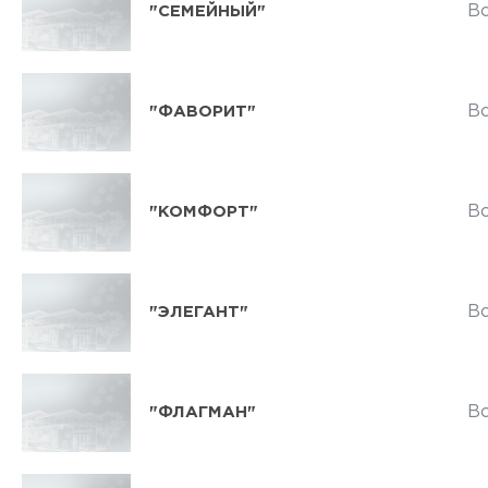
В
"СЕМЕЙНЫЙ"
В
"ФАВОРИТ"
В
"КОМФОРТ"
В
"ЭЛЕГАНТ"
В
"ФЛАГМАН"