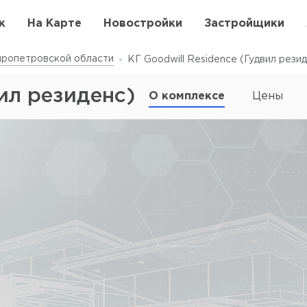
к
На Карте
Новостройки
Застройщики
ропетровской области
КГ Goodwill Residence (Гудвил рези
ил резиденс)
О комплексе
Цены