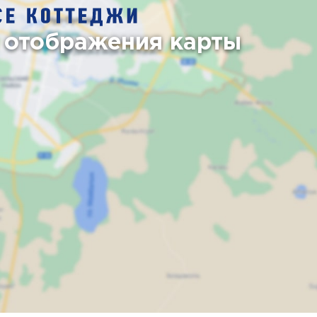
 отображения карты
Карта
Спутник