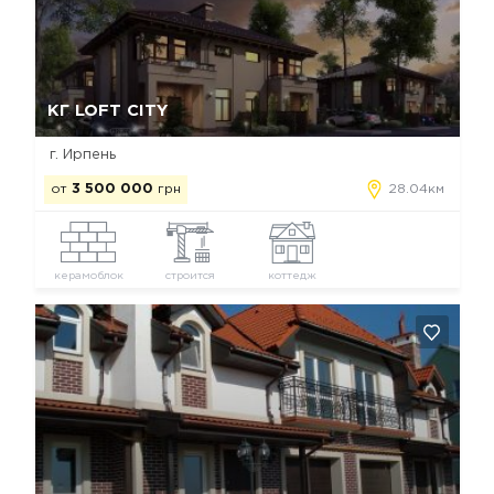
Да, удалить
Отмена
КГ LOFT CITY
г. Ирпень
от
3 500 000
грн
28.04км
керамоблок
строится
коттедж