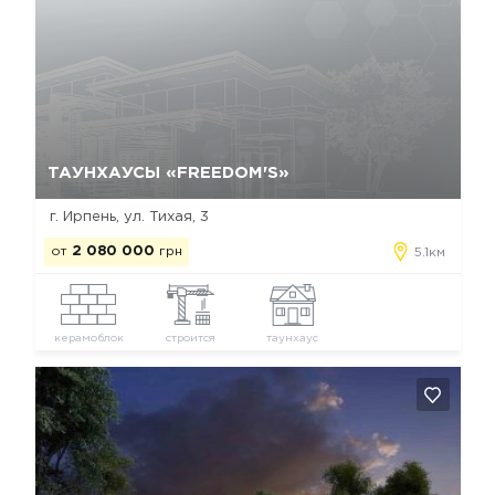
Да, удалить
Отмена
ТАУНХАУСЫ «FREEDOM'S»
г. Ирпень, ул. Тихая, 3
от
2 080 000
грн
5.1км
керамоблок
строится
таунхаус