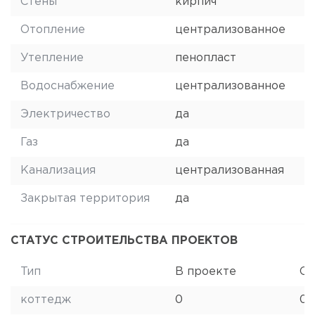
Стены
кирпич
Отопление
централизованное
Утепление
пенопласт
Водоснабжение
централизованное
Электричество
да
Газ
да
Канализация
централизованная
Закрытая территория
да
СТАТУС СТРОИТЕЛЬСТВА ПРОЕКТОВ
Тип
В проекте
Ст
коттедж
0
0