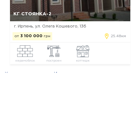
Да, удалить
Отмена
КГ СТОЯНКА-2
г. Ирпень, ул. Олега Кошевого, 13б
от
3 100 000
грн
25.48км
керамоблок
построен
коттедж
Коттеджные городки Ирпеня
Новостройки застройщика LMNG Developer
Мы в соц. сетях