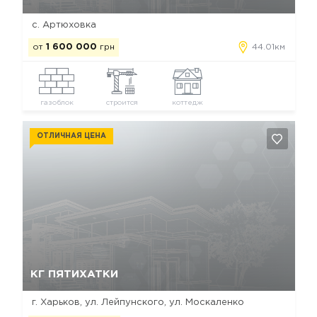
с. Артюховка
от
1 600 000
грн
44.01км
газоблок
строится
коттедж
ОТЛИЧНАЯ ЦЕНА
Да, удалить
Отмена
КГ ПЯТИХАТКИ
г. Харьков, ул. Лейпунского, ул. Москаленко