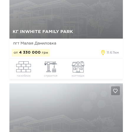
Да, удалить
Отмена
КГ INWHITE FAMILY PARK
пгт Малая Даниловка
от
4 330 000
грн
11.67км
газоблок
строится
коттедж