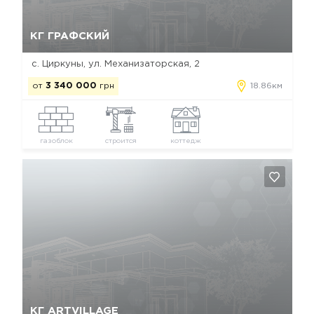
Да, удалить
Отмена
КГ ГРАФСКИЙ
с. Циркуны, ул. Механизаторская, 2
от
3 340 000
грн
18.86км
газоблок
строится
коттедж
Да, удалить
Отмена
КГ ARTVILLAGE