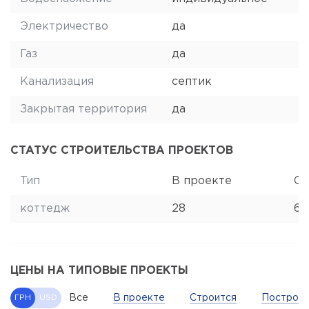
Электричество
да
Газ
да
Канализация
септик
Закрытая территория
да
СТАТУС СТРОИТЕЛЬСТВА ПРОЕКТОВ
Тип
В проекте
Ст
коттедж
28
6
ЦЕНЫ НА ТИПОВЫЕ ПРОЕКТЫ
Все
В проекте
Строится
Построе
ГРН
USD