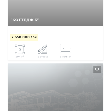
Да, удалить
Отмена
"КОТТЕДЖ 3"
2 650 000 грн
2
294 м
2 этажа
5 комнат