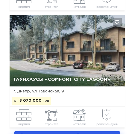
кирпич
строится
коттедж
рекомендуем
Да, удалить
Отмена
ТАУНХАУСЫ «COMFORT CITY LAGOON»
г. Днепр, ул. Гаванская, 9
от
3 070 000
грн
кирпич
строится
коттедж
рекомендуем