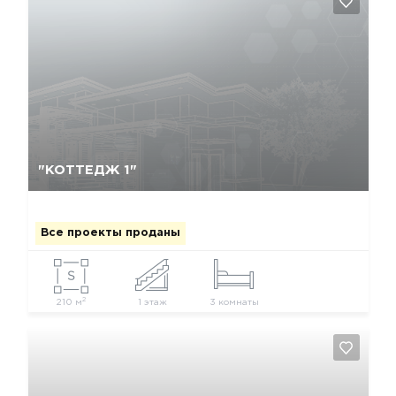
Да, удалить
Отмена
"КОТТЕДЖ 1"
Все проекты проданы
2
210 м
1 этаж
3 комнаты