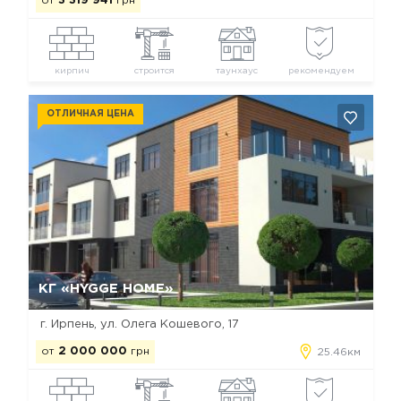
от
3 319 941
грн
кирпич
строится
таунхаус
рекомендуем
ОТЛИЧНАЯ ЦЕНА
Да, удалить
Отмена
КГ «HYGGE HOME»
г. Ирпень, ул. Олега Кошевого, 17
от
2 000 000
грн
25.46км