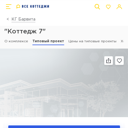
КГ Барвита
"Коттедж 7"
О комплексе
Типовый проект
Цены на типовые проекты
Ход