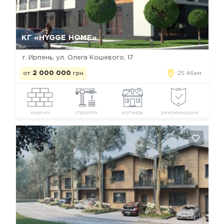
Да, удалить
Отмена
КГ «HYGGE HOME»
г. Ирпень, ул. Олега Кошевого, 17
от
2 000 000
грн
25.46км
кирпич
строится
коттедж
рекомендуем
Да, удалить
Отмена