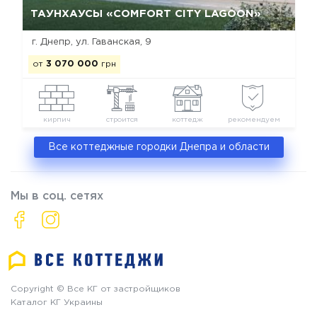
ТАУНХАУСЫ «COMFORT CITY LAGOON»
г. Днепр, ул. Гаванская, 9
от
3 070 000
грн
кирпич
строится
коттедж
рекомендуем
Все коттеджные городки Днепра и области
Мы в соц. сетях
Copyright © Все КГ от застройщиков
Каталог КГ Украины