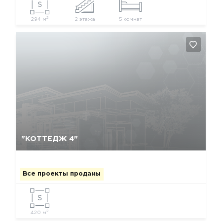
2
294 м
2 этажа
5 комнат
Да, удалить
Отмена
"КОТТЕДЖ 4"
Все проекты проданы
2
420 м