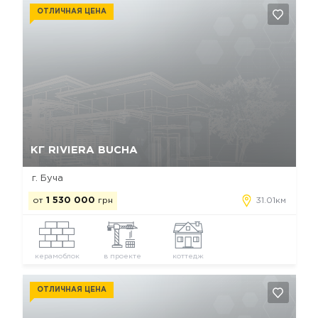
ОТЛИЧНАЯ ЦЕНА
Да, удалить
Отмена
КГ RIVIERA BUCHA
г. Буча
от
1 530 000
грн
31.01км
керамоблок
в проекте
коттедж
ОТЛИЧНАЯ ЦЕНА