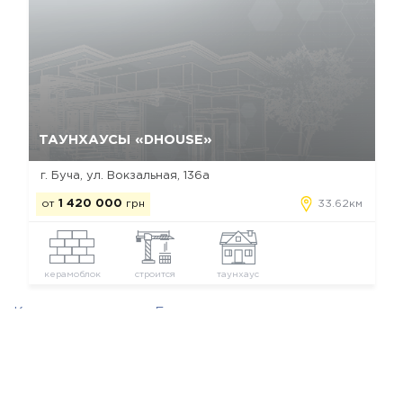
Да, удалить
Отмена
ТАУНХАУСЫ «DHOUSE»
г. Буча, ул. Вокзальная, 136а
от
1 420 000
грн
33.62км
керамоблок
строится
таунхаус
Коттеджные городки Бучи
Новостройки застройщика Sequoia Group
Мы в соц. сетях