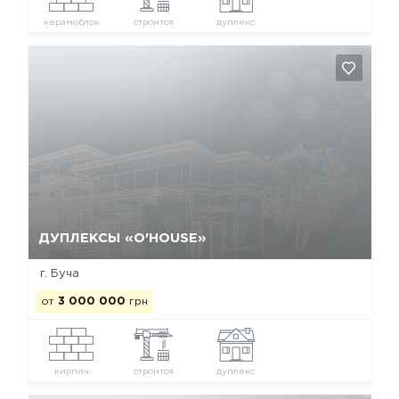
керамоблок
строится
дуплекс
Да, удалить
Отмена
ДУПЛЕКСЫ «O'HOUSE»
г. Буча
от
3 000 000
грн
кирпич
строится
дуплекс