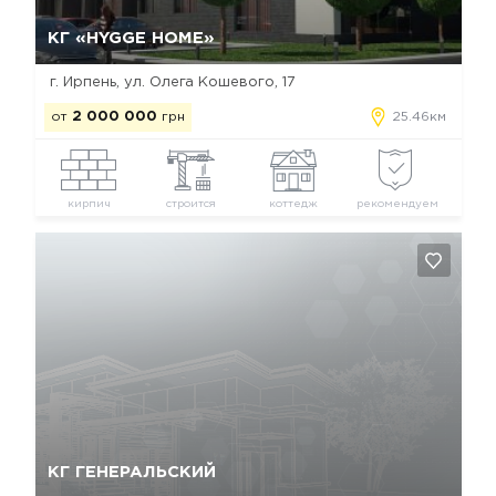
Да, удалить
Отмена
КГ «HYGGE HOME»
г. Ирпень, ул. Олега Кошевого, 17
от
2 000 000
грн
25.46км
кирпич
строится
коттедж
рекомендуем
Да, удалить
Отмена
КГ ГЕНЕРАЛЬСКИЙ