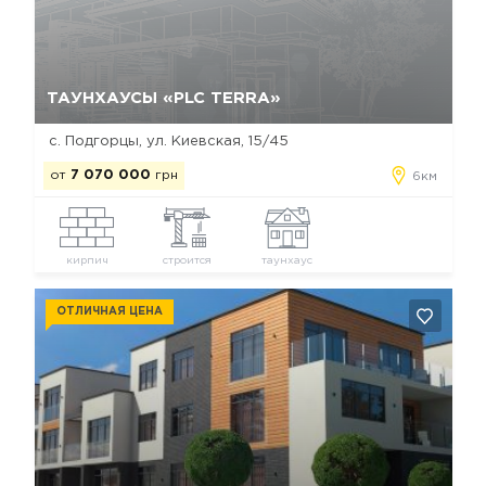
Да, удалить
Отмена
ТАУНХАУСЫ «PLC TERRA»
с. Подгорцы, ул. Киевская, 15/45
от
7 070 000
грн
6км
кирпич
строится
таунхаус
ОТЛИЧНАЯ ЦЕНА