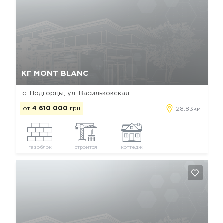
Да, удалить
Отмена
КГ MONT BLANC
с. Подгорцы, ул. Васильковская
от
4 610 000
грн
28.83км
газоблок
строится
коттедж