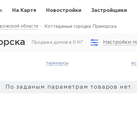
к
На Карте
Новостройки
Застройщики
орожской области
Коттеджные городки Приморска
орска
Настройки п
Продажа домов в 0 КГ
таунхаусы
ес
По заданым параметрам товаров нет