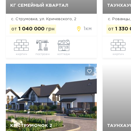
КГ СЕМЕЙНЫЙ КВАРТАЛ
ТАУНХАУ
Да, удалить
Отмена
с. Струмовка, ул. Кричевского, 2
с. Рованцы,
1км
от
1 040 000
грн
от
1 330
кирпич
построен
коттедж
кирпич
КГ СТРУМОЧОК 2
ТАУНХАУ
Да, удалить
Отмена