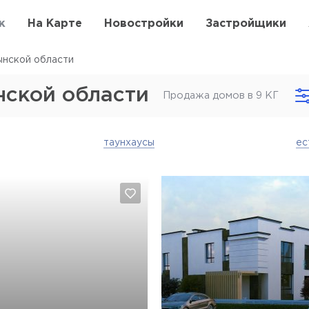
к
На Карте
Новостройки
Застройщики
нской области
нской области
Продажа домов в 9 КГ
таунхаусы
ес