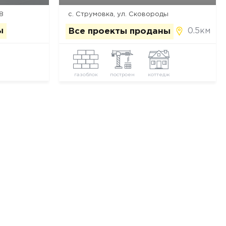
8
с. Струмовка, ул. Сковороды
ы
0.5км
Все проекты проданы
газоблок
построен
коттедж