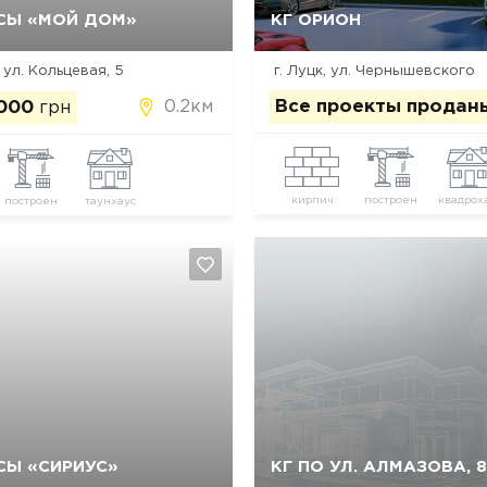
СЫ «МОЙ ДОМ»
КГ ОРИОН
Да, удалить
Отмена
Да, удалить
Отмена
 ул. Кольцевая, 5
г. Луцк, ул. Чернышевского
0.2км
Все проекты продан
 000
грн
кирпич
построен
квадрох
построен
таунхаус
СЫ «СИРИУС»
КГ ПО УЛ. АЛМАЗОВА, 8
Да, удалить
Отмена
Да, удалить
Отмена