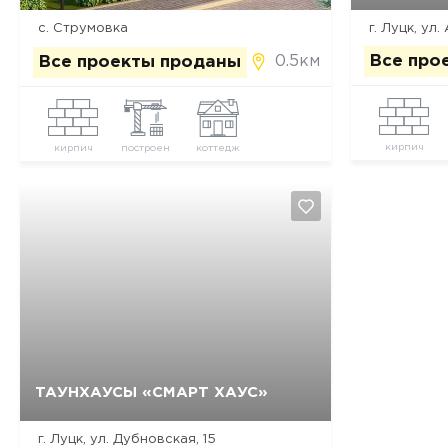
с. Струмовка
г. Луцк, ул.
0.5км
Все про
Все проекты проданы
кирпич
кирпич
построен
коттедж
ТАУНХАУСЫ «СМАРТ ХАУС»
Да, удалить
Отмена
г. Луцк, ул. Дубновская, 15