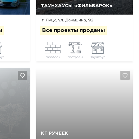
ТАУНХАУСЫ «ФИЛЬВАРОК»
Да, удалить
Отмена
г. Луцк, ул. Даньшина, 92
ы
Все проекты проданы
аус
газоблок
построен
таунхаус
КГ РУЧЕЕК
Да, удалить
Отмена