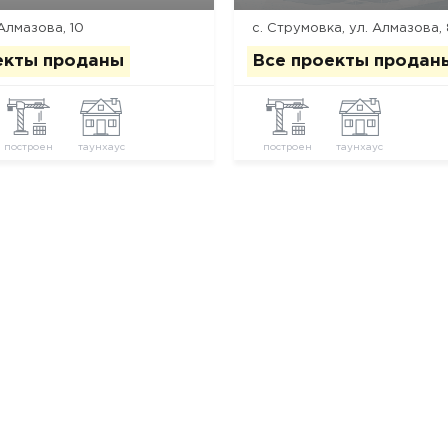
 Алмазова, 10
с. Струмовка, ул. Алмазова, 
екты проданы
Все проекты продан
построен
таунхаус
построен
таунхаус