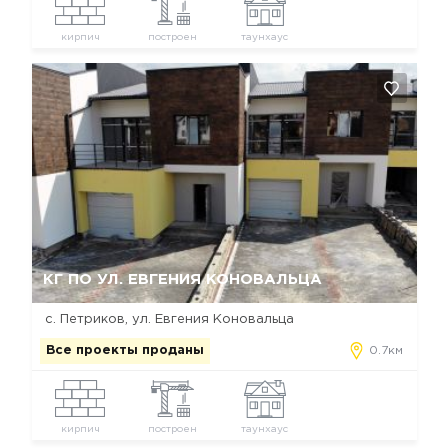
кирпич
построен
таунхаус
Да, удалить
Отмена
КГ ПО УЛ. ЕВГЕНИЯ КОНОВАЛЬЦА
с. Петриков, ул. Евгения Коновальца
Все проекты проданы
0.7км
кирпич
построен
таунхаус