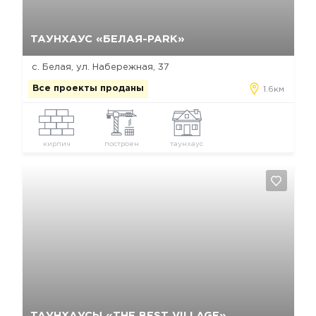
Да, удалить
Отмена
ТАУНХАУС «БЕЛАЯ-PARK»
с. Белая, ул. Набережная, 37
Все проекты проданы
1.6км
кирпич
построен
таунхаус
Да, удалить
Отмена
ТАУНХАУСЫ «THE BEST VILLAGE»