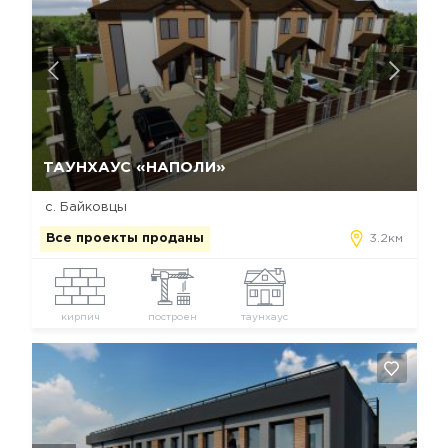
Да, удалить
Отмена
ТАУНХАУС «НАПОЛИ»
с. Байковцы
Все проекты проданы
3.2км
кирпич
построен
таунхаус