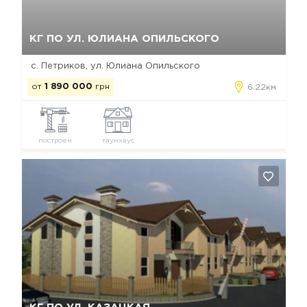
Да, удалить
Отмена
КГ ПО УЛ. ЮЛИАНА ОПИЛЬСКОГО
с. Петриков, ул. Юлиана Опильского
от
1 890 000
грн
6.22км
построен
таунхаус
Да, удалить
Отмена