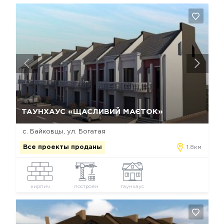
Да, удалить
Отмена
ТАУНХАУС «ЩАСЛИВИЙ МАЄТОК»
с. Байковцы, ул. Богатая
Все проекты проданы
1.8км
кирпич
построен
таунхаус