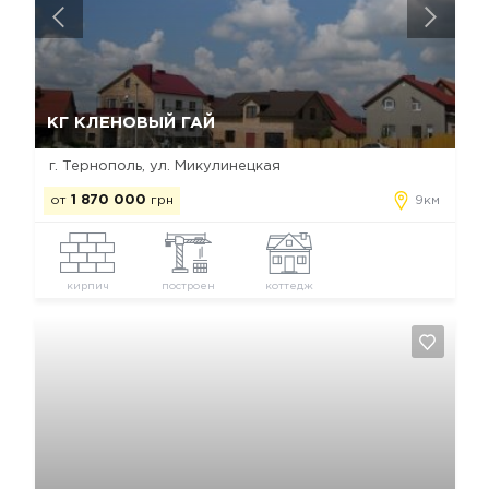
Да, удалить
Отмена
КГ КЛЕНОВЫЙ ГАЙ
г. Тернополь, ул. Микулинецкая
от
1 870 000
грн
9км
кирпич
построен
коттедж