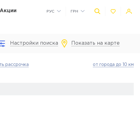
Акции
РУС
ГРН
УКР
USD
Настройки поиска
Показать на карте
Коммерческие помещения на территории
Детская площадка на территории
Автономное водоснабжение
Детский сад на территории
ть рассрочка
от города до 10 км