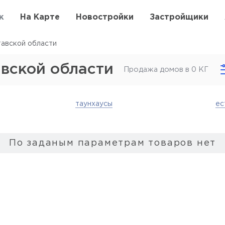
к
На Карте
Новостройки
Застройщики
авской области
вской области
Продажа домов в 0 КГ
таунхаусы
ес
По заданым параметрам товаров нет