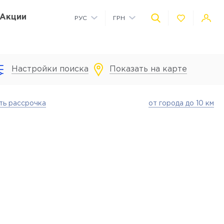
Акции
РУС
ГРН
УКР
USD
Настройки поиска
Показать на карте
Коммерческие помещения на территории
Детская площадка на территории
Автономное водоснабжение
Детский сад на территории
ть рассрочка
от города до 10 км