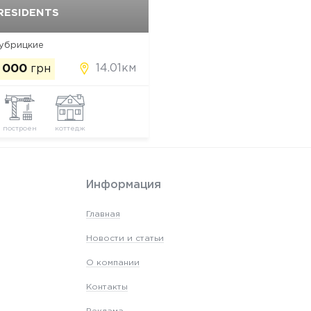
 RESIDENTS
Да, удалить
Отмена
Зубрицкие
14.01км
 000
грн
построен
коттедж
Информация
Главная
Новости и статьи
О компании
Контакты