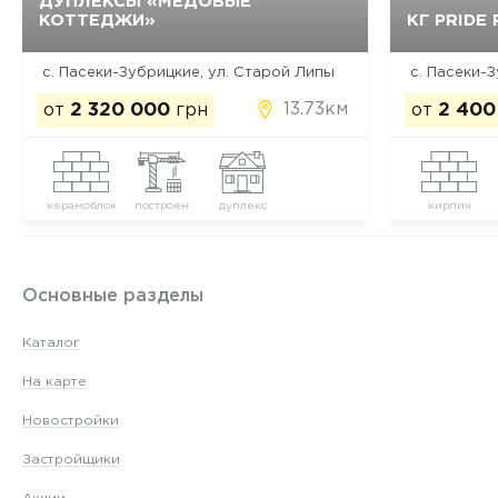
ДУПЛЕКСЫ «МЕДОВЫЕ
КОТТЕДЖИ»
КГ PRIDE
Да, удалить
Отмена
с. Пасеки-Зубрицкие, ул. Старой Липы
с. Пасеки-
13.73км
от
2 320 000
грн
от
2 400
керамоблок
построен
дуплекс
кирпич
Основные разделы
Каталог
На карте
Новостройки
Застройщики