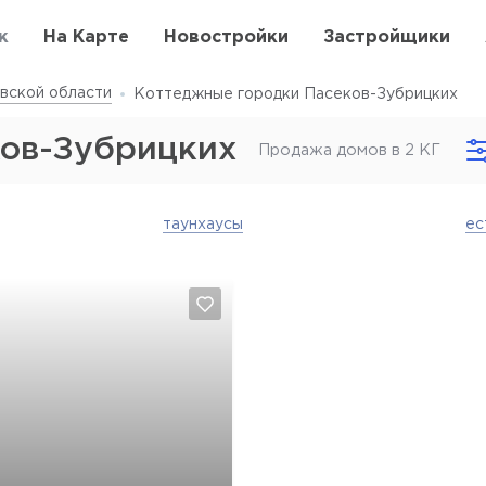
к
На Карте
Новостройки
Застройщики
вской области
Коттеджные городки Пасеков-Зубрицких
ков-Зубрицких
Продажа домов в 2 КГ
таунхаусы
ес