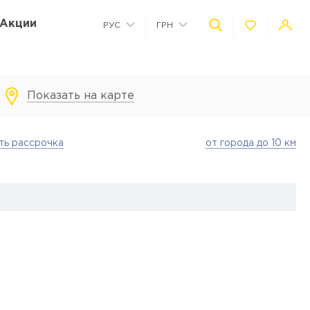
Акции
РУС
ГРН
УКР
USD
Показать на карте
Коммерческие помещения на территории
Детская площадка на территории
Автономное водоснабжение
Детский сад на территории
ть рассрочка
от города до 10 км