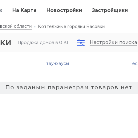
к
На Карте
Новостройки
Застройщики
вской области
Коттеджные городки Басовки
вки
Настройки поиска
Продажа домов в 0 КГ
таунхаусы
ес
По заданым параметрам товаров нет