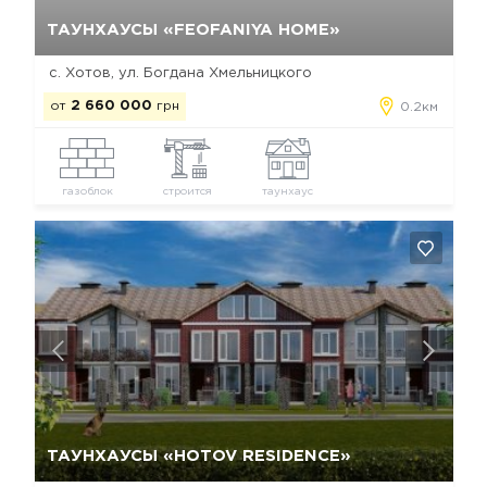
Да, удалить
Отмена
ТАУНХАУСЫ «FEOFANIYA HOME»
с. Хотов, ул. Богдана Хмельницкого
от
2 660 000
грн
0.2км
газоблок
строится
таунхаус
Да, удалить
Отмена
ТАУНХАУСЫ «HOTOV RESIDENCE»