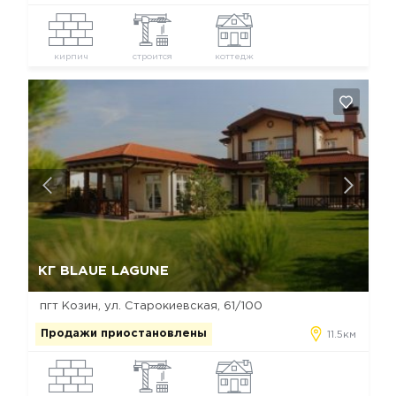
кирпич
строится
коттедж
Да, удалить
Отмена
КГ BLAUE LAGUNE
пгт Козин, ул. Старокиевская, 61/100
Продажи приостановлены
11.5км