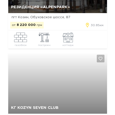
Да, удалить
Отмена
РЕЗИДЕНЦИЯ «ALPENPARK»
пгт Козин, Обуховское шоссе, 87
от
8 220 000
грн
30.85км
газоблок
построен
коттедж
Да, удалить
Отмена
КГ KOZYN SEVEN CLUB