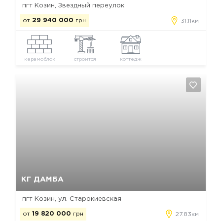
пгт Козин, Звездный переулок
от
29 940 000
грн
31.11км
керамоблок
строится
коттедж
Да, удалить
Отмена
КГ ДАМБА
пгт Козин, ул. Старокиевская
от
19 820 000
грн
27.83км