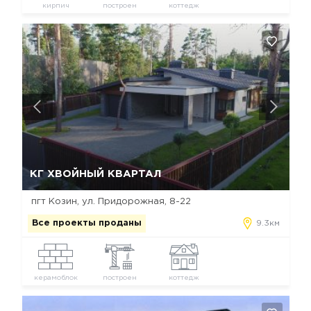
кирпич
построен
коттедж
Да, удалить
Отмена
КГ ХВОЙНЫЙ КВАРТАЛ
пгт Козин, ул. Придорожная, 8-22
Все проекты проданы
9.3км
керамоблок
построен
коттедж