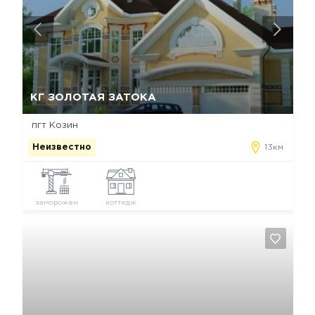
Да, удалить
Отмена
КГ ЗОЛОТАЯ ЗАТОКА
пгт Козин
Неизвестно
13км
заморожен
коттедж