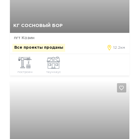
Да, удалить
Отмена
КГ СОСНОВЫЙ БОР
пгт Козин
Все проекты проданы
12.2км
построен
таунхаус