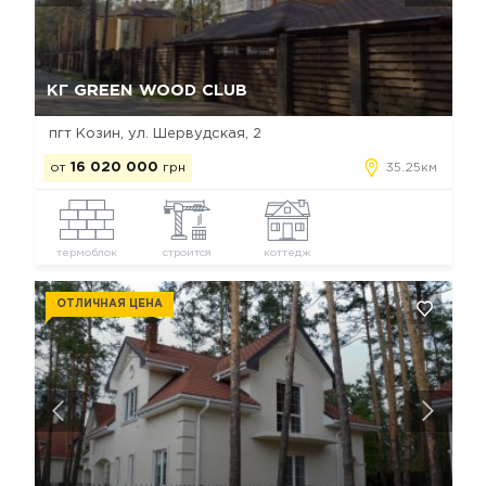
Да, удалить
Отмена
КГ GREEN WOOD CLUB
пгт Козин, ул. Шервудская, 2
от
16 020 000
грн
35.25км
термоблок
строится
коттедж
ОТЛИЧНАЯ ЦЕНА