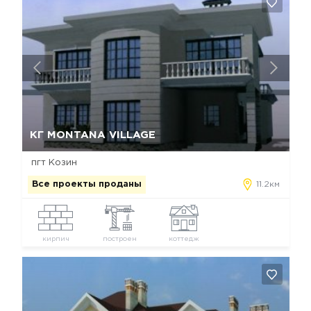
Да, удалить
Отмена
КГ MONTANA VILLAGE
пгт Козин
Все проекты проданы
11.2км
кирпич
построен
коттедж