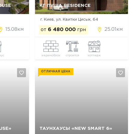
OUSE
КГ ПУЩА RESIDENCE
Да, удалить
Отмена
г. Киев, ул. Квитки Цисык, 64
15.08км
25.01км
от
6 480 000
грн
аус
керамоблок
строится
коттедж
ОТЛИЧНАЯ ЦЕНА
USE»
ТАУНХАУСЫ «NEW SMART 6»
Да, удалить
Отмена