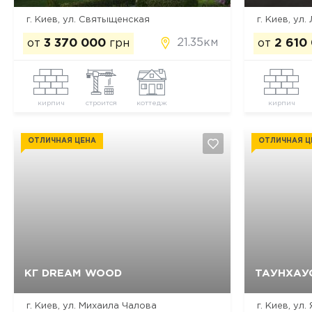
г. Киев, ул. Святыщенская
г. Киев, ул
21.35км
от
3 370 000
грн
от
2 610
кирпич
строится
коттедж
кирпич
ОТЛИЧНАЯ ЦЕНА
ОТЛИЧНАЯ Ц
КГ DREAM WOOD
ТАУНХАУС
Да, удалить
Отмена
г. Киев, ул. Михаила Чалова
г. Киев, ул