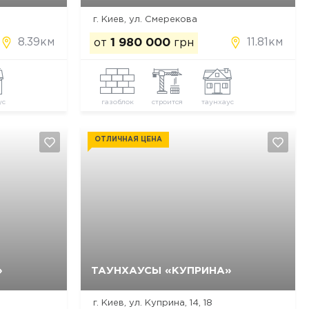
г. Киев, ул. Смерекова
8.39км
11.81км
от
1 980 000
грн
ус
газоблок
строится
таунхаус
ОТЛИЧНАЯ ЦЕНА
»
ТАУНХАУСЫ «КУПРИНА»
Да, удалить
Отмена
г. Киев, ул. Куприна, 14, 18