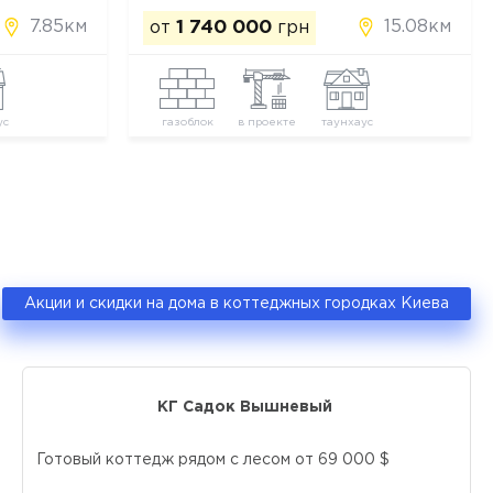
7.85км
15.08км
от
1 740 000
грн
ус
газоблок
в проекте
таунхаус
Акции и скидки на дома в коттеджных городках Киева
КГ Садок Вышневый
Готовый коттедж рядом с лесом от 69 000 $