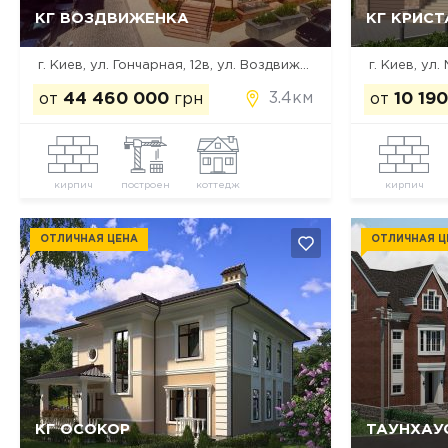
КГ ВОЗДВИЖЕНКА
КГ КРИС
Да, удалить
Отмена
г. Киев, ул. Гончарная, 12в, ул. Воздвиженская, 34а, 36
г. Киев, ул
3.4км
от
44 460 000
грн
от
10 19
кирпич
построен
коттедж
кирпич
ОТЛИЧНАЯ ЦЕНА
ОТЛИЧНАЯ Ц
КГ ОСОКОР
ТАУНХАУ
Да, удалить
Отмена