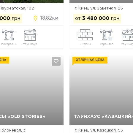
. Лауреатская, 102
г. Киев, ул. Заветная, 25
18.82км
 000
грн
от
3 480 000
грн
построен
таунхаус
кирпич
строится
таунха
ЕНА
ОТЛИЧНАЯ ЦЕНА
Ы «OLD STORIES»
ТАУНХАУС «КАЗАЦКИЙ
Да, удалить
Отмена
Да, удалить
Отмена
. Яблоневая, 3
г. Киев, ул. Казацкая, 53