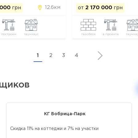
12.6км
 000
грн
от
2 170 000
грн
построен
таунхаус
газоблок
в проекте
таунха
1
2
3
4
йщиков
КГ Бобрица-Парк
Скидка 11% на коттеджи и 7% на участки