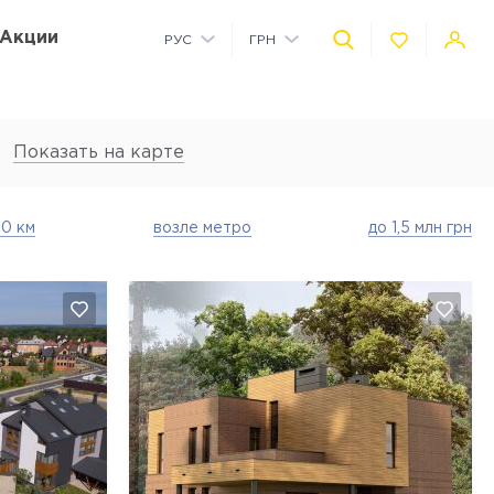
Акции
РУС
ГРН
УКР
USD
Показать на карте
Коммерческие помещения на территории
Детская площадка на территории
Автономное водоснабжение
Детский сад на территории
10 км
возле метро
до 1,5 млн грн