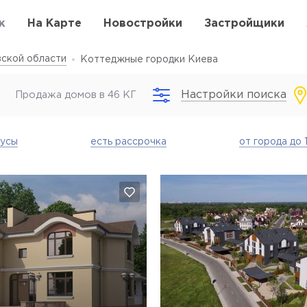
к
На Карте
Новостройки
Застройщики
ской области
Коттеджные городки Киева
а
Настройки поиска
Продажа домов в 46 КГ
аусы
есть рассрочка
от города до 