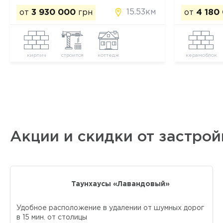
15.53км
от
3 930 000
грн
от
4 180
кирпич
строится
коттедж
керамоблок
Акции и скидки от застро
Таунхаусы «Лавандовый»
Удобное расположение в удалении от шумных дорог
в 15 мин. от столицы