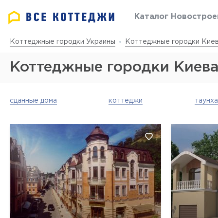
Каталог Новострое
Коттеджные городки Украины
Коттеджные городки Киев
Коттеджные городки Киев
с. Петропавловская Борщаговка
сданные дома
коттеджи
таунх