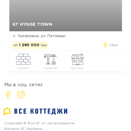
Да, удалить
Отмена
КГ HYGGE TOWN
с. Чукаловка, ул. Петлюры
от
1 280 000
грн
1.8км
кирпич
строится
таунхаус
Мы в соц. сетях
Copyright © Все КГ от застройщиков
Каталог КГ Украины