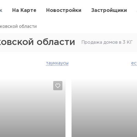
к
На Карте
Новостройки
Застройщики
ковской области
овской области
Продажа домов в 3 КГ
таунхаусы
ес