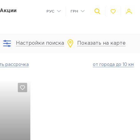
Акции
РУС
ГРН
УКР
USD
Настройки поиска
Показать на карте
Коммерческие помещения на территории
Детская площадка на территории
Автономное водоснабжение
Детский сад на территории
ть рассрочка
от города до 10 км