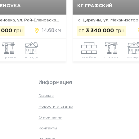
LENOVKA
КГ ГРАФСКИЙ
Да, удалить
Отмена
Да, удалить
Отмена
пос. Рай-Еленовка, ул. Рай-Еленовская, 1а
с. Циркуны, ул. Механизатор
14.68км
 000
грн
от
3 340 000
грн
строится
коттедж
газоблок
строится
коттед
Информация
Главная
Новости и статьи
О компании
Контакты