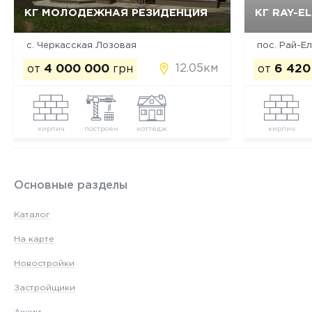
КГ МОЛОДЕЖНАЯ РЕЗИДЕНЦИЯ
КГ RAY-E
Да, удалить
Отмена
с. Черкасская Лозовая
12.05км
от
4 000 000
грн
от
6 420
кирпич
построен
коттедж
кирпич
Основные разделы
Каталог
На карте
Новостройки
Застройщики