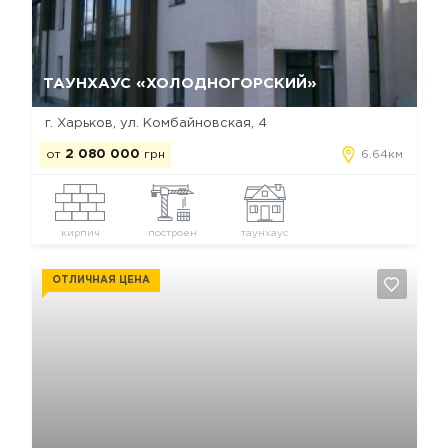
Да, удалить
Отмена
ТАУНХАУС «ХОЛОДНОГОРСКИЙ»
г. Харьков, ул. Комбайновская, 4
от
2 080 000
грн
6.64км
кирпич
построен
таунхаус
ОТЛИЧНАЯ ЦЕНА