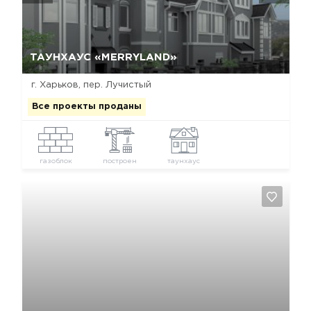
Да, удалить
Отмена
ТАУНХАУС «MERRYLAND»
г. Харьков, пер. Лучистый
Все проекты проданы
газоблок
построен
таунхаус