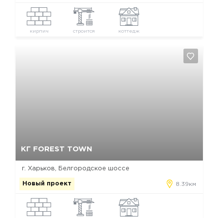
кирпич
строится
коттедж
Да, удалить
Отмена
КГ FOREST TOWN
г. Харьков, Белгородское шоссе
Новый проект
8.39км