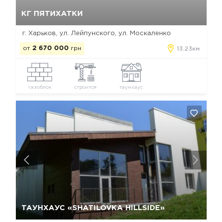
Да, удалить
Отмена
КГ ПЯТИХАТКИ
г. Харьков, ул. Лейпунского, ул. Москаленко
от
2 670 000
грн
13.23км
газоблок
строится
таунхаус
Да, удалить
Отмена
ТАУНХАУС «SHATILOVKA HILLSIDE»