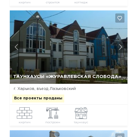
кирпич
строится
коттедж
Да, удалить
Отмена
ТАУНХАУСЫ «ЖУРАВЛЕВСКАЯ СЛОБОДА»
г. Харьков, въезд Лазьковский
Все проекты проданы
кирпич
построен
таунхаус