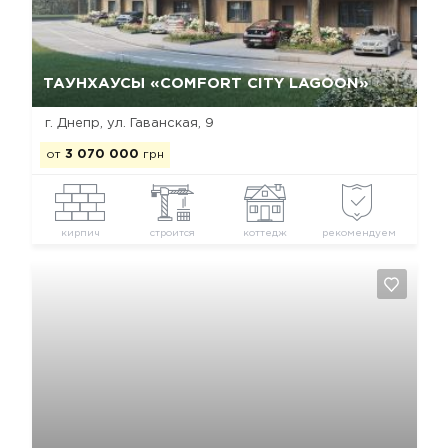
Да, удалить
Отмена
ТАУНХАУСЫ «COMFORT CITY LAGOON»
г. Днепр, ул. Гаванская, 9
от
3 070 000
грн
кирпич
строится
коттедж
рекомендуем