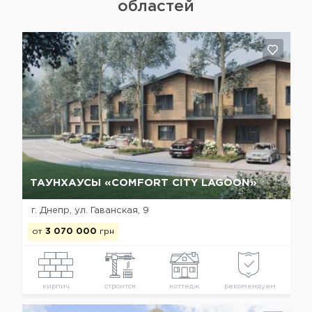
областей
Да, удалить
Отмена
ТАУНХАУСЫ «COMFORT CITY LAGOON»
г. Днепр, ул. Гаванская, 9
от
3 070 000
грн
кирпич
строится
коттедж
рекомендуем