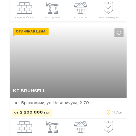
керамоблок
построен
коттедж
рекомендуем
ОТЛИЧНАЯ ЦЕНА
Да, удалить
Отмена
КГ BRUHSELL
пгт Брюховичи, ул. Невеличука, 2-70
от
2 200 000
грн
11.7км