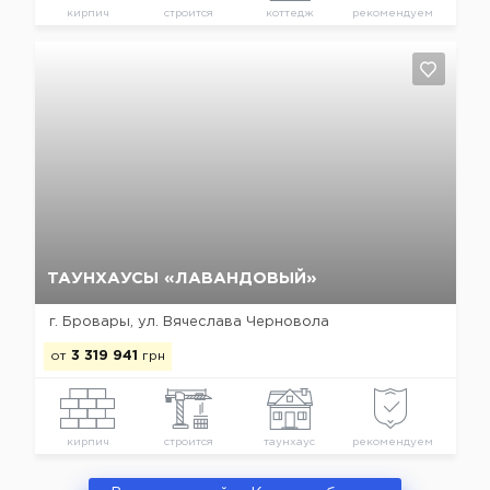
кирпич
строится
коттедж
рекомендуем
Да, удалить
Отмена
ТАУНХАУСЫ «ЛАВАНДОВЫЙ»
г. Бровары, ул. Вячеслава Черновола
от
3 319 941
грн
кирпич
строится
таунхаус
рекомендуем