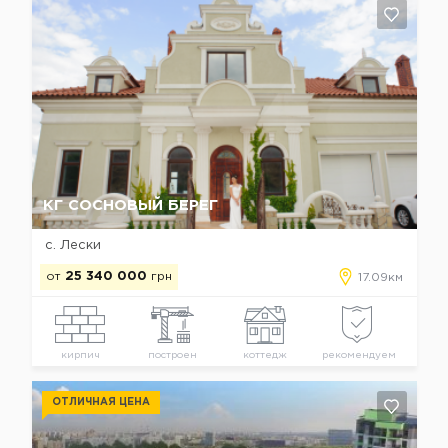
Да, удалить
Отмена
КГ СОСНОВЫЙ БЕРЕГ
с. Лески
от
25 340 000
грн
17.09км
кирпич
построен
коттедж
рекомендуем
ОТЛИЧНАЯ ЦЕНА