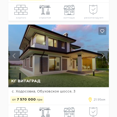
кирпич
строится
коттедж
рекомендуем
Да, удалить
Отмена
КГ ВИТАГРАД
с. Ходосовка, Обуховское шоссе, 3
от
7 570 000
грн
21.95км