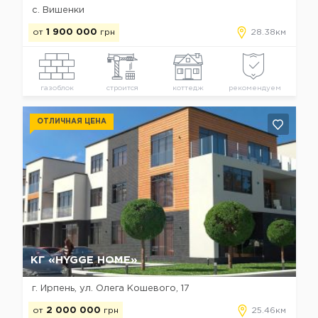
с. Вишенки
от
1 900 000
грн
28.38км
газоблок
строится
коттедж
рекомендуем
ОТЛИЧНАЯ ЦЕНА
Да, удалить
Отмена
КГ «HYGGE HOME»
г. Ирпень, ул. Олега Кошевого, 17
от
2 000 000
грн
25.46км