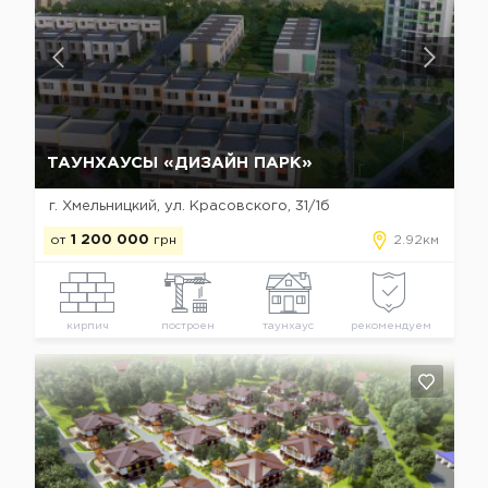
Да, удалить
Отмена
ТАУНХАУСЫ «ДИЗАЙН ПАРК»
г. Хмельницкий, ул. Красовского, 31/1б
от
1 200 000
грн
2.92км
кирпич
построен
таунхаус
рекомендуем