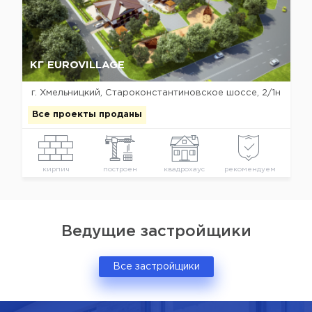
Да, удалить
Отмена
КГ EUROVILLAGE
г. Хмельницкий, Староконстантиновское шоссе, 2/1н
Все проекты проданы
кирпич
построен
квадрохаус
рекомендуем
Ведущие застройщики
Все застройщики