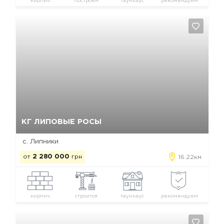
кирпич
построен
таунхаус
рекомендуем
Да, удалить
Отмена
КГ ЛИПОВЫЕ РОСЫ
с. Липники
от
2 280 000
грн
16.22км
кирпич
строится
таунхаус
рекомендуем